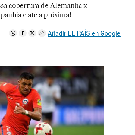
sa cobertura de Alemanha x
panhia e até a próxima!
Añadir EL PAÍS en Google
Compartir en Whatsapp
Compartir en Facebook
Compartir en Twitter
Desplegar Redes Sociales