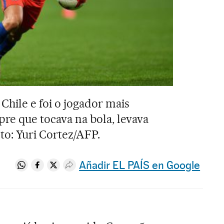
Chile e foi o jogador mais
re que tocava na bola, levava
to: Yuri Cortez/AFP.
Añadir EL PAÍS en Google
Compartir en Whatsapp
Compartir en Facebook
Compartir en Twitter
Desplegar Redes Sociales