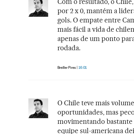
Com o resultado, o Chile
por 2 x 0, mantém a lide
gols. O empate entre Cam
mais fácil a vida de chil
apenas de um ponto para 
rodada.
Breiller Pires
16:01
O Chile teve mais volume
oportunidades, mas peco
movimentando bastante e
equipe sul-americana de