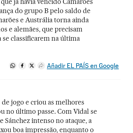
, que já havia vencido Camarões
rança do grupo B pelo saldo de
arões e Austrália torna ainda
enos e alemães, que precisam
se classificarem na última
Añadir EL PAÍS en Google
Compartir en Whatsapp
Compartir en Facebook
Compartir en Twitter
Desplegar Redes Sociales
 de jogo e criou as melhores
u no último passe. Com Vidal se
 Sánchez intenso no ataque, a
ixou boa impressão, enquanto o