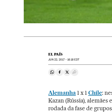
EL PAÍS
JUN
22, 2017 - 16:18
EDT
Compartir en Whatsapp
Compartir en Facebook
Compartir en Twitter
Desplegar Redes Soci
Alemanha
1 x 1
Chile
: n
Kazan (Rússia), alemães
rodada da fase de grupo