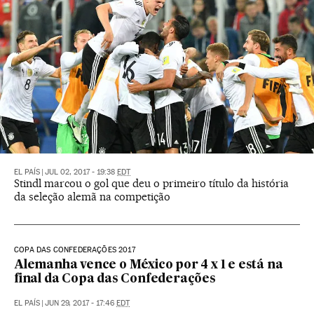
EL PAÍS
|
JUL 02, 2017 - 19:38
EDT
Stindl marcou o gol que deu o primeiro título da história
da seleção alemã na competição
COPA DAS CONFEDERAÇÕES 2017
Alemanha vence o México por 4 x 1 e está na
final da Copa das Confederações
EL PAÍS
|
JUN 29, 2017 - 17:46
EDT