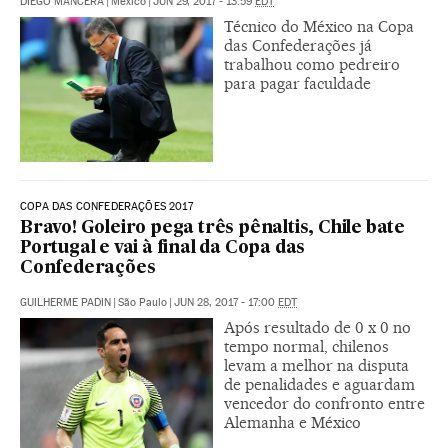
DIEGO MANCERA
|
México
|
JUN 29, 2017 - 13:59
EDT
Técnico do México na Copa
das Confederações já
trabalhou como pedreiro
para pagar faculdade
COPA DAS CONFEDERAÇÕES 2017
Bravo! Goleiro pega três pênaltis, Chile bate
Portugal e vai à final da Copa das
Confederações
GUILHERME PADIN
|
São Paulo
|
JUN 28, 2017 - 17:00
EDT
Após resultado de 0 x 0 no
tempo normal, chilenos
levam a melhor na disputa
de penalidades e aguardam
vencedor do confronto entre
Alemanha e México