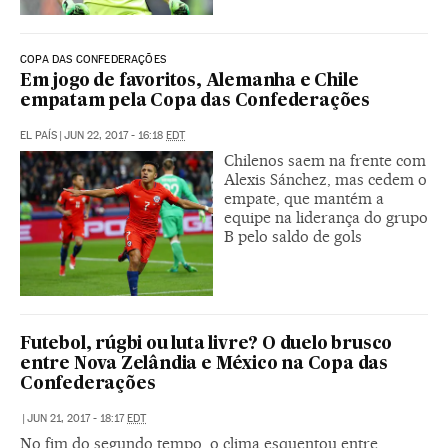
COPA DAS CONFEDERAÇÕES
Em jogo de favoritos, Alemanha e Chile
empatam pela Copa das Confederações
EL PAÍS
|
JUN 22, 2017 - 16:18
EDT
Chilenos saem na frente com
Alexis Sánchez, mas cedem o
empate, que mantém a
equipe na liderança do grupo
B pelo saldo de gols
Futebol, rúgbi ou luta livre? O duelo brusco
entre Nova Zelândia e México na Copa das
Confederações
|
JUN 21, 2017 - 18:17
EDT
No fim do segundo tempo, o clima esquentou entre