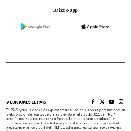
Baixe o app
©
EDICIONES EL PAÍS
EL PAÍS BRASIL EN
EL PAÍS BRASI
EL PAÍS B
EL PA
EL PAÍS ejerce la oposición expresa frente al uso de sus obras y prestaciones en
la elaboración de revistas de prensa prevista en el artículo 32.1 del TRLPI;
también realiza la reserva expresa frente a la reproducción, distribución y
comunicación pública de sus trabajos y artículos sobre temas de actualidad
prevista en el artículo 33.1 del TRLPI; y, asimismo, realiza una reserva expresa