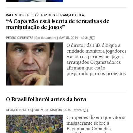
RALF MUTSCHKE, DIRETOR DE SEGURANÇA DA FIFA
“A Copa não está isenta de tentativas de
manipulação de jogos”
PEDRO CIFUENTES
|
Rio de Janeiro
|
MAY 15, 2014 - 19:31
EDT
O diretor da Fifa diz que a
entidade monitora jogadores
e árbitros para evitar jogos
arranjados Organizadores
afirmam que estão
preparado para os protestos
O Brasil foi herói antes da hora
AFONSO BENITES
|
São Paulo
|
MAR 08, 2014 - 16:24
EST
Campeões dizem que vitória
massacrante sobre a
Espanha na Copa das