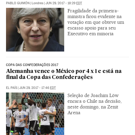
PABLO GUIMÓN
|
Londres
|
JUN 29, 2017 - 18:29
EDT
Fragilidade da primeira-
ministra ficou evidente na
votação em que obteve um
escasso apoio para seu
Executivo em minoria
COPA DAS CONFEDERAÇÕES 2017
Alemanha vence o México por 4 x 1 e está na
final da Copa das Confederações
EL PAÍS
|
JUN 29, 2017 - 17:46
EDT
Seleção de Joachim Löw
encara o Chile na decisão,
neste domingo, na Zenit
Arena