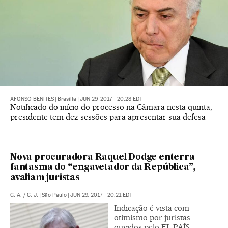
AFONSO BENITES
|
Brasília
|
JUN 29, 2017 - 20:28
EDT
Notificado do início do processo na Câmara nesta quinta,
presidente tem dez sessões para apresentar sua defesa
Nova procuradora Raquel Dodge enterra
fantasma do “engavetador da República”,
avaliam juristas
G. A.
/
C. J.
|
São Paulo
|
JUN 29, 2017 - 20:21
EDT
Indicação é vista com
otimismo por juristas
ouvidos pelo EL PAÍS.