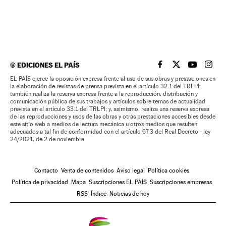
©
EDICIONES EL PAÍS
EL PAÍS BRASIL EN
EL PAÍS BRASI
EL PAÍS B
EL PA
EL PAÍS ejerce la oposición expresa frente al uso de sus obras y prestaciones en
la elaboración de revistas de prensa prevista en el artículo 32.1 del TRLPI;
también realiza la reserva expresa frente a la reproducción, distribución y
comunicación pública de sus trabajos y artículos sobre temas de actualidad
prevista en el artículo 33.1 del TRLPI; y, asimismo, realiza una reserva expresa
de las reproducciones y usos de las obras y otras prestaciones accesibles desde
este sitio web a medios de lectura mecánica u otros medios que resulten
adecuados a tal fin de conformidad con el artículo 67.3 del Real Decreto - ley
24/2021, de 2 de noviembre
Contacto
Venta de contenidos
Aviso legal
Política cookies
Política de privacidad
Mapa
Suscripciones EL PAÍS
Suscripciones empresas
RSS
Índice
Noticias de hoy