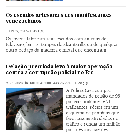
Os escudos artesanais dos manifestantes
venezuelanos
|
JUN 29, 2017 - 17:42
EDT
Os jovens fabricam seus escudos com antenas de
televisão, barris, tampas de alcantarilla ou de qualquer
outro pedaço da madeira e metal que encontram
Delação premiada leva à maior operação
contra a corrupção policial no Rio
MARÍA MARTÍN
|
Rio de Janeiro
|
JUN 29, 2017 - 17:36
EDT
A Polícia Civil cumpre
mandados de prisão de 96
policiais militares e 71
traficantes, sócios em um
esquema de propinas que
favorecia as atividades do
tráfico e rendia um milhão
por mês aos agentes