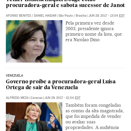
procuradora-geral e sabota sucessor de Janot
AFONSO BENITES
/
DANIEL HAIDAR
|
São Paulo / Brasilia
|
JUN 29, 2017 - 13:04
EDT
Pela primeira vez desde
2003, presidente ignora
primeiro nome da lista, que
era Nicolao Dino
VENEZUELA
Governo proíbe a procuradora-geral Luisa
Ortega de sair da Venezuela
ALFREDO MEZA
|
Caracas
|
JUN 29, 2017 - 12:04
EDT
Também foram congeladas
as contas da alta magistrada,
que foi impedida de vender
ou avaliar suas
propriedades. A audiência