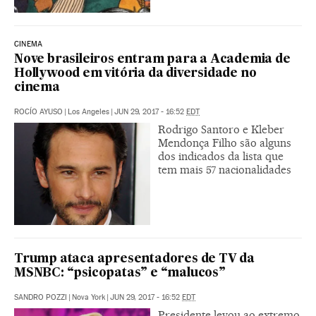
CINEMA
Nove brasileiros entram para a Academia de
Hollywood em vitória da diversidade no
cinema
ROCÍO AYUSO
|
Los Angeles
|
JUN 29, 2017 - 16:52
EDT
Rodrigo Santoro e Kleber
Mendonça Filho são alguns
dos indicados da lista que
tem mais 57 nacionalidades
Trump ataca apresentadores de TV da
MSNBC: “psicopatas” e “malucos”
SANDRO POZZI
|
Nova York
|
JUN 29, 2017 - 16:52
EDT
Presidente levou ao extremo