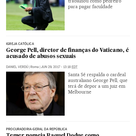
trabalhou como pedreiro
para pagar faculdade
IGREJA CATÓLICA
George Pell, diretor de finanças do Vaticano, é
acusado de abusos sexuais
DANIEL VERDÚ
|
Roma
|
JUN 29, 2017 - 13:18
EDT
Santa Sé respalda o cardeal
australiano George Pell, que
terá de depor a um juiz em
Melbourne
PROCURADORIA-GERAL DA REPÚBLICA
Temer nomeia Raquel Dodge como