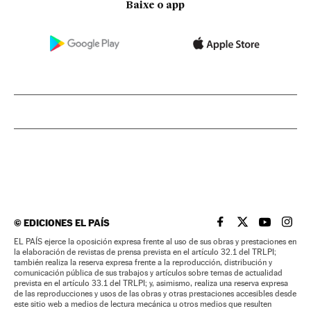
Baixe o app
©
EDICIONES EL PAÍS
EL PAÍS BRASIL EN
EL PAÍS BRASI
EL PAÍS B
EL PA
EL PAÍS ejerce la oposición expresa frente al uso de sus obras y prestaciones en
la elaboración de revistas de prensa prevista en el artículo 32.1 del TRLPI;
también realiza la reserva expresa frente a la reproducción, distribución y
comunicación pública de sus trabajos y artículos sobre temas de actualidad
prevista en el artículo 33.1 del TRLPI; y, asimismo, realiza una reserva expresa
de las reproducciones y usos de las obras y otras prestaciones accesibles desde
este sitio web a medios de lectura mecánica u otros medios que resulten