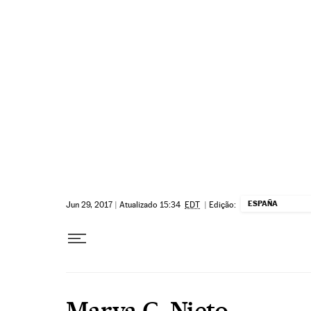
Pular para o conteúdo
ESPAÑA
Jun 29, 2017
|
Atualizado 15:34
EDT
|
Edição:
Marya G. Nieto