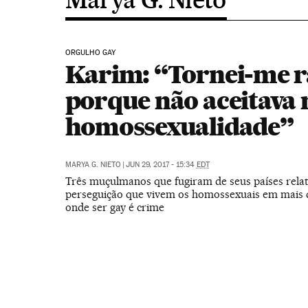
ORGULHO GAY
Karim: “Tornei-me r
porque não aceitava
homossexualidade”
MARYA G. NIETO
|
JUN 29, 2017 - 15:34
EDT
Três muçulmanos que fugiram de seus países rela
perseguição que vivem os homossexuais em mais d
onde ser gay é crime