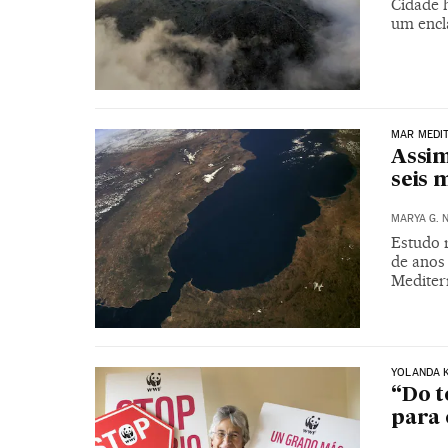
Cidade 
um encl
MAR MEDI
Assim
seis 
MARYA G. 
Estudo r
de anos
Mediter
YOLANDA K
“Do t
para o