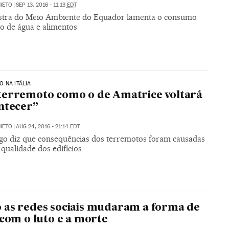
NIETO
|
SEP 13, 2016 - 11:13
EDT
stra do Meio Ambiente do Equador lamenta o consumo
vo de água e alimentos
 NA ITÁLIA
erremoto como o de Amatrice voltará
ntecer”
NIETO
|
AUG 24, 2016 - 21:14
EDT
go diz que consequências dos terremotos foram causadas
qualidade dos edifícios
as redes sociais mudaram a forma de
 com o luto e a morte