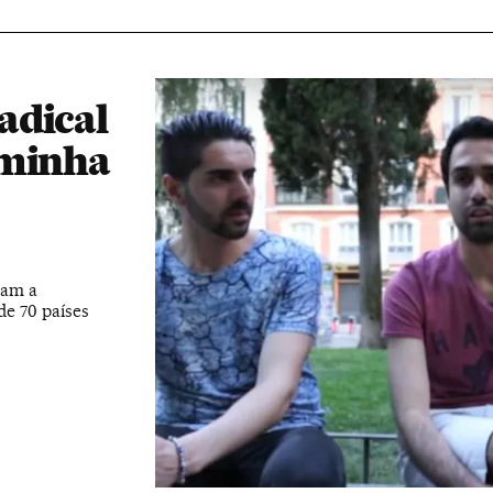
adical
 minha
tam a
e 70 países