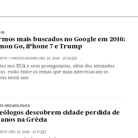
016
rmos mais buscados no Google em 2016:
mon Go, iPhone 7 e Trump
NIETO
/
VINICIUS AGUIARI
|
DEC 14, 2016 - 15:26
EST
ções nos EUA e seus protagonistas, além dos atentados
tas, estão entre os temas que mais interessaram os
utas neste ano
TA ARQUEOLÓGICA
eólogos descobrem cidade perdida de
 anos na Grécia
NIETO
|
DEC 13, 2016 - 13:17
EST