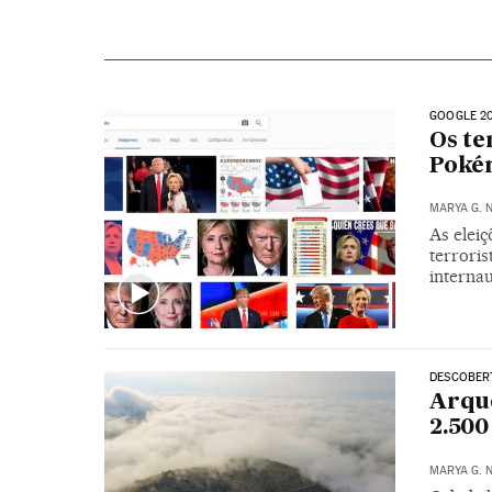
GOOGLE 2
Os te
Poké
MARYA G. 
As elei
terroris
interna
DESCOBER
Arqu
2.500
MARYA G. 