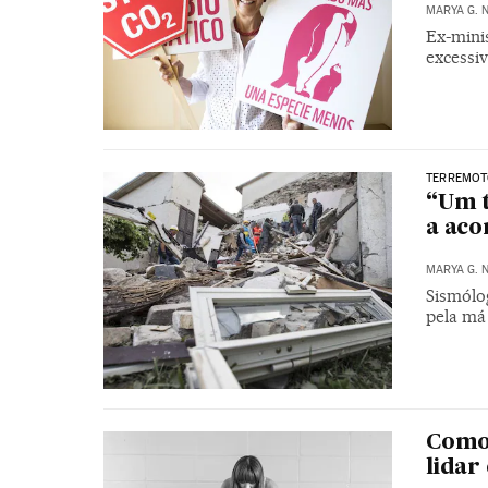
MARYA G. 
Ex-mini
excessi
TERREMOTO
“Um t
a aco
MARYA G. 
Sismólo
pela má 
Como 
lidar