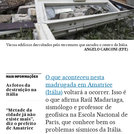
Vários edifícios derrubados pelo terremoto que sacudiu o centro da Itália.
ANGELO CARCONI (EFE)
O que aconteceu nesta
MAIS INFORMAÇÕES
madrugada em Amatrice
As fotos da
destruição na
(Itália)
voltará a ocorrer. Isso é
Itália
o que afirma Raúl Madariaga,
sismólogo e professor de
“Metade da
geofísica na Escola Nacional de
cidade já não
existe mais”,
Paris, que conhece bem os
diz o prefeito
problemas sísmicos da Itália.
de Amatrice