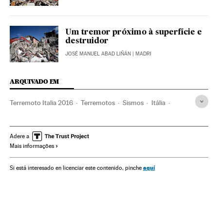
Um tremor próximo à superfície e
destruidor
JOSÉ MANUEL ABAD LIÑÁN
| MADRI
ARQUIVADO EM
Terremoto Italia 2016
Terremotos
Sismos
Itália
Desastres naturais
Desastres
Europa Ocidental
Acontecimentos
Europa
Ciência
Adere a
Mais informações
aquí
Si está interesado en licenciar este contenido, pinche