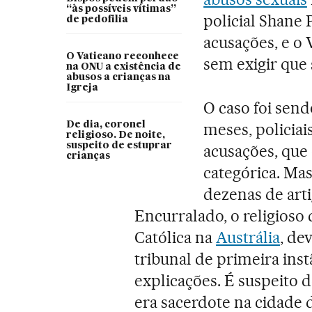
“às possíveis vítimas”
policial Shane 
de pedofilia
acusações, e o 
O Vaticano reconhece
sem exigir que 
na ONU a existência de
abusos a crianças na
Igreja
O caso foi send
meses, policia
De dia, coronel
religioso. De noite,
suspeito de estuprar
acusações, que
crianças
categórica. Ma
dezenas de arti
Encurralado, o religioso
Católica na
Austrália
, de
tribunal de primeira in
explicações. É suspeito 
era sacerdote na cidade d