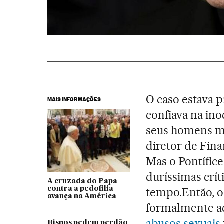
O caso estava p
MAIS INFORMAÇÕES
confiava na ino
seus homens ma
diretor de Fin
Mas o Pontífice
duríssimas crít
A cruzada do Papa
tempo.Então, o
contra a pedofilia
avança na América
formalmente ac
abusos sexuais
Bispos pedem perdão