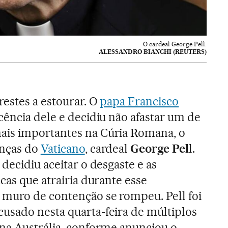
O cardeal George Pell.
ALESSANDRO BIANCHI (REUTERS)
restes a estourar. O
papa Francisco
cência dele e decidiu não afastar um de
is importantes na Cúria Romana, o
anças do
Vaticano
, cardeal
George Pel
l.
 decidiu aceitar o desgaste e as
icas que atrairia durante esse
 muro de contenção se rompeu. Pell foi
usado nesta quarta-feira de múltiplos
na Austrália, conforme anunciou o