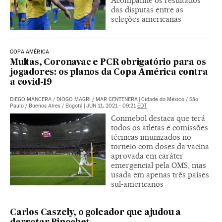
Acompanhe os resultados
das disputas entre as
seleções americanas
COPA AMÉRICA
Multas, Coronavac e PCR obrigatório para os
jogadores: os planos da Copa América contra
a covid-19
DIEGO MANCERA
/
DIOGO MAGRI
/
MAR CENTENERA
|
Cidade do México / São
Paulo / Buenos Aires / Bogotá
|
JUN 11, 2021 - 09:21
EDT
Conmebol destaca que terá
todos os atletas e comissões
técnicas imunizados no
torneio com doses da vacina
aprovada em caráter
emergencial pela OMS, mas
usada em apenas três países
sul-americanos
Carlos Caszely, o goleador que ajudou a