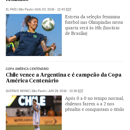
EL PAÍS
|
São Paulo
|
AUG 03, 2016 - 12:45
EDT
Estreia da seleção feminina
futebol nas Olimpíadas nesta
quarta será às 16h (horário
de Brasília)
COPA AMÉRICA CENTENÁRIO
Chile vence a Argentina e é campeão da Copa
América Centenário
GUSTAVO MONIZ
|
São Paulo
|
JUN 29, 2016 - 13:38
EDT
Após 0 a 0 no tempo normal,
chilenos fazem 4 a 2 nos
pênaltis e conquistam o título