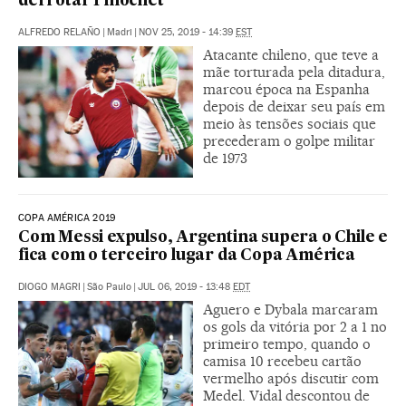
derrotar Pinochet
ALFREDO RELAÑO
|
Madri
|
NOV 25, 2019 - 14:39
EST
Atacante chileno, que teve a
mãe torturada pela ditadura,
marcou época na Espanha
depois de deixar seu país em
meio às tensões sociais que
precederam o golpe militar
de 1973
COPA AMÉRICA 2019
Com Messi expulso, Argentina supera o Chile e
fica com o terceiro lugar da Copa América
DIOGO MAGRI
|
São Paulo
|
JUL 06, 2019 - 13:48
EDT
Aguero e Dybala marcaram
os gols da vitória por 2 a 1 no
primeiro tempo, quando o
camisa 10 recebeu cartão
vermelho após discutir com
Medel. Vidal descontou de