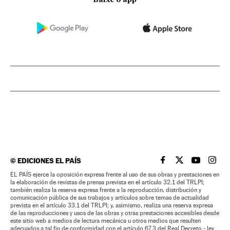
©
EDICIONES EL PAÍS
EL PAÍS BRASIL EN
EL PAÍS BRASI
EL PAÍS B
EL PA
EL PAÍS ejerce la oposición expresa frente al uso de sus obras y prestaciones en
la elaboración de revistas de prensa prevista en el artículo 32.1 del TRLPI;
también realiza la reserva expresa frente a la reproducción, distribución y
comunicación pública de sus trabajos y artículos sobre temas de actualidad
prevista en el artículo 33.1 del TRLPI; y, asimismo, realiza una reserva expresa
de las reproducciones y usos de las obras y otras prestaciones accesibles desde
este sitio web a medios de lectura mecánica u otros medios que resulten
adecuados a tal fin de conformidad con el artículo 67.3 del Real Decreto - ley