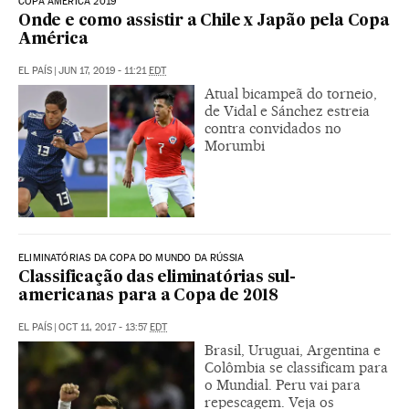
COPA AMÉRICA 2019
Onde e como assistir a Chile x Japão pela Copa
América
EL PAÍS
|
JUN 17, 2019 - 11:21
EDT
Atual bicampeã do torneio,
de Vidal e Sánchez estreia
contra convidados no
Morumbi
ELIMINATÓRIAS DA COPA DO MUNDO DA RÚSSIA
Classificação das eliminatórias sul-
americanas para a Copa de 2018
EL PAÍS
|
OCT 11, 2017 - 13:57
EDT
Brasil, Uruguai, Argentina e
Colômbia se classificam para
o Mundial. Peru vai para
repescagem. Veja os