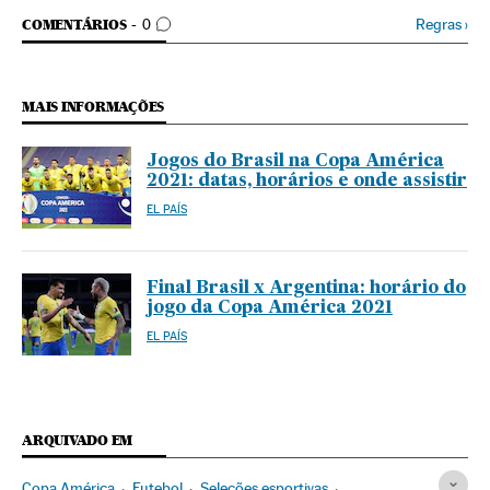
COMENTÁRIOS
Regras
›
COMENTÁRIOS
0
MAIS INFORMAÇÕES
Jogos do Brasil na Copa América
2021: datas, horários e onde assistir
EL PAÍS
Final Brasil x Argentina: horário do
jogo da Copa América 2021
EL PAÍS
ARQUIVADO EM
Copa América
Futebol
Seleções esportivas