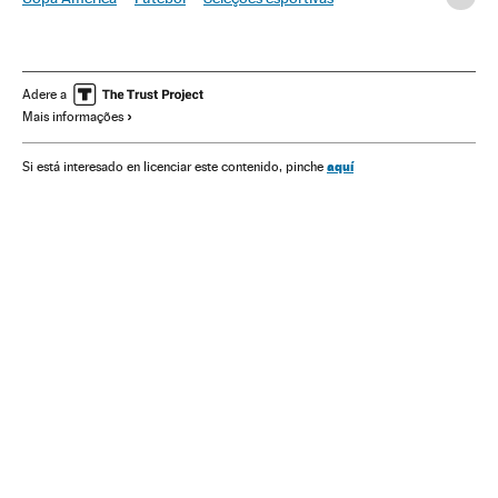
Conmebol
Brasil
Competições
Esportes
America
Seleção Brasileira
Seleção Brasileira Futebol
Adere a
Adenor Bacchi 'Tite'
Neymar
Seleção chilena futebol
Mais informações
aquí
Si está interesado en licenciar este contenido, pinche