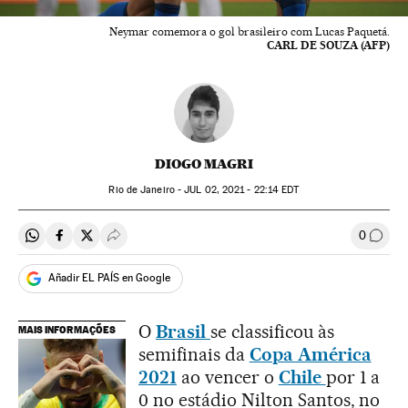
Neymar comemora o gol brasileiro com Lucas Paquetá.
CARL DE SOUZA (AFP)
DIOGO MAGRI
Rio de Janeiro -
JUL
02, 2021 - 22:14
EDT
0
Compartir en Whatsapp
Compartir en Facebook
Compartir en Twitter
Desplegar Redes Sociales
Comen
Añadir EL PAÍS en Google
O
Brasil
se classificou às
MAIS INFORMAÇÕES
semifinais da
Copa América
2021
ao vencer o
Chile
por 1 a
0 no estádio Nilton Santos, no