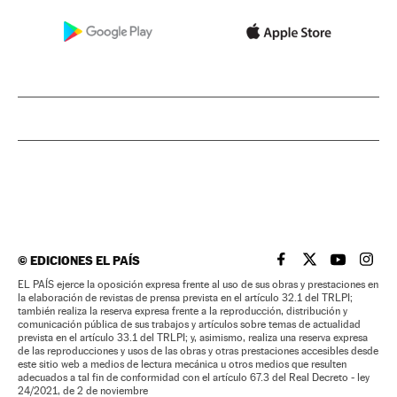
©
EDICIONES EL PAÍS
EL PAÍS BRASIL EN
EL PAÍS BRASI
EL PAÍS B
EL PA
EL PAÍS ejerce la oposición expresa frente al uso de sus obras y prestaciones en
la elaboración de revistas de prensa prevista en el artículo 32.1 del TRLPI;
también realiza la reserva expresa frente a la reproducción, distribución y
comunicación pública de sus trabajos y artículos sobre temas de actualidad
prevista en el artículo 33.1 del TRLPI; y, asimismo, realiza una reserva expresa
de las reproducciones y usos de las obras y otras prestaciones accesibles desde
este sitio web a medios de lectura mecánica u otros medios que resulten
adecuados a tal fin de conformidad con el artículo 67.3 del Real Decreto - ley
24/2021, de 2 de noviembre