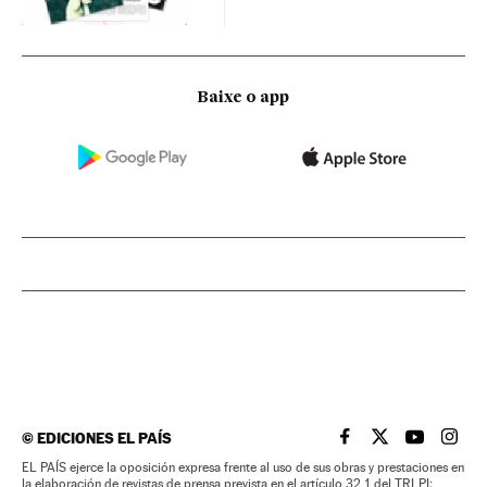
Baixe o app
©
EDICIONES EL PAÍS
EL PAÍS BRASIL EN
EL PAÍS BRASI
EL PAÍS B
EL PA
EL PAÍS ejerce la oposición expresa frente al uso de sus obras y prestaciones en
la elaboración de revistas de prensa prevista en el artículo 32.1 del TRLPI;