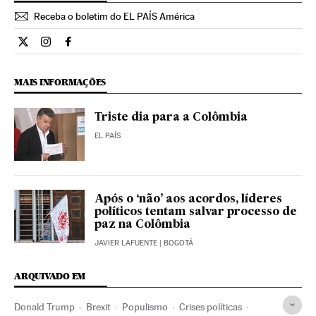
Receba o boletim do EL PAÍS América
Internacional El País Brasil en Twitter
Internacional El País Brasil en Instagram
Internacional El País Brasil en Facebook
MAIS INFORMAÇÕES
Triste dia para a Colômbia
EL PAÍS
Após o ‘não’ aos acordos, líderes
políticos tentam salvar processo de
paz na Colômbia
JAVIER LAFUENTE
| BOGOTÁ
ARQUIVADO EM
Donald Trump
Brexit
Populismo
Crises políticas