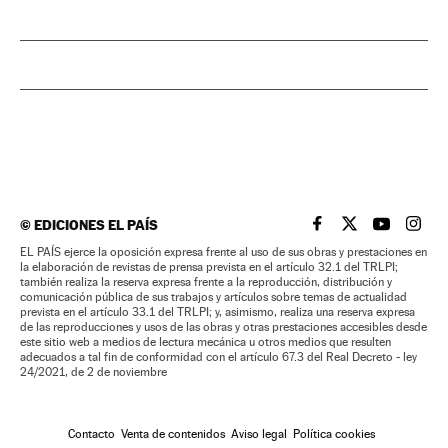
©
EDICIONES EL PAÍS
EL PAÍS BRASIL EN
EL PAÍS BRASI
EL PAÍS B
EL PA
EL PAÍS ejerce la oposición expresa frente al uso de sus obras y prestaciones en
la elaboración de revistas de prensa prevista en el artículo 32.1 del TRLPI;
también realiza la reserva expresa frente a la reproducción, distribución y
comunicación pública de sus trabajos y artículos sobre temas de actualidad
prevista en el artículo 33.1 del TRLPI; y, asimismo, realiza una reserva expresa
de las reproducciones y usos de las obras y otras prestaciones accesibles desde
este sitio web a medios de lectura mecánica u otros medios que resulten
adecuados a tal fin de conformidad con el artículo 67.3 del Real Decreto - ley
24/2021, de 2 de noviembre
Contacto
Venta de contenidos
Aviso legal
Política cookies