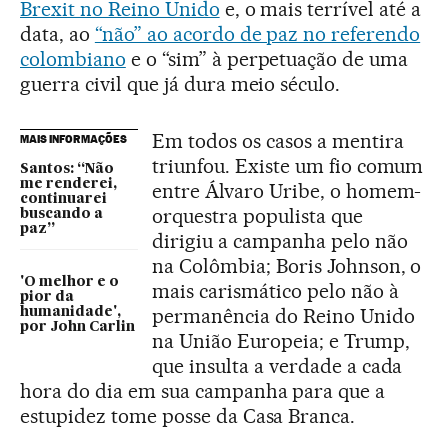
Brexit no Reino Unido
e, o mais terrível até a
data, ao
“não” ao acordo de paz no referendo
colombiano
e o “sim” à perpetuação de uma
guerra civil que já dura meio século.
Em todos os casos a mentira
MAIS INFORMAÇÕES
triunfou. Existe um fio comum
Santos: “Não
me renderei,
entre Álvaro Uribe, o homem-
continuarei
orquestra populista que
buscando a
paz”
dirigiu a campanha pelo não
na Colômbia; Boris Johnson, o
'O melhor e o
mais carismático pelo não à
pior da
permanência do Reino Unido
humanidade',
por John Carlin
na União Europeia; e Trump,
que insulta a verdade a cada
hora do dia em sua campanha para que a
estupidez tome posse da Casa Branca.