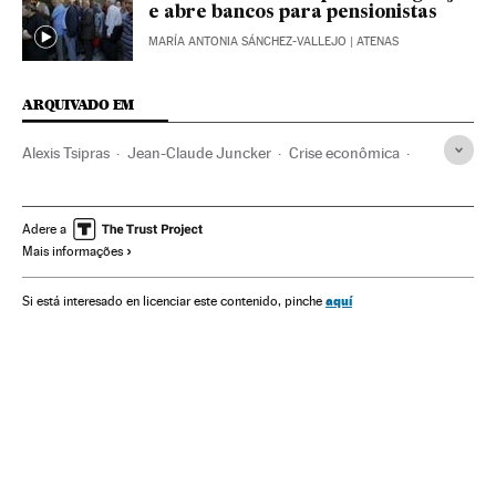
e abre bancos para pensionistas
MARÍA ANTONIA SÁNCHEZ-VALLEJO
| ATENAS
ARQUIVADO EM
Alexis Tsipras
Jean-Claude Juncker
Crise econômica
Recessão econômica
Conjuntura econômica
UE
Organizações internacionais
Relações exteriores
Adere a
Mais informações
Economia
Syriza
Grécia
Balcãs
Partidos políticos
Europa Sul
Europa
Política
aquí
Si está interesado en licenciar este contenido, pinche