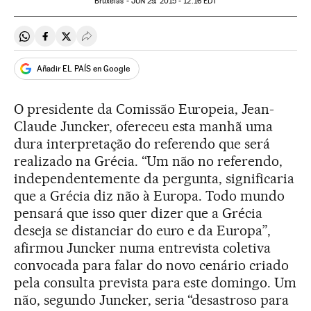
Bruxelas -
JUN
29, 2015 - 12:16
EDT
Compartir en Whatsapp
Compartir en Facebook
Compartir en Twitter
Desplegar Redes Sociales
Añadir EL PAÍS en Google
O presidente da Comissão Europeia, Jean-
Claude Juncker, ofereceu esta manhã uma
dura interpretação do referendo que será
realizado na Grécia. “Um não no referendo,
independentemente da pergunta, significaria
que a Grécia diz não à Europa. Todo mundo
pensará que isso quer dizer que a Grécia
deseja se distanciar do euro e da Europa”,
afirmou Juncker numa entrevista coletiva
convocada para falar do novo cenário criado
pela consulta prevista para este domingo. Um
não, segundo Juncker, seria “desastroso para