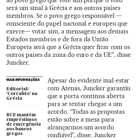
ao povo grego que vote sim porque o voto
será um sinal à Grécia e aos outros países
membros. Se o povo grego responsável —
consciente do papel nacional e europeu que
exerce— votar sim, a mensagem aos demais
Estados membros e de fora da União
Europeia será que a Grécia quer ficar com os
outros países da zona do euro e da UE”, disse
Juncker.
Apesar do evidente mal-estar
MAIS INFORMAÇÕES
com Atenas, Juncker garantiu
Editorial:
‘Corralito’ na
que a porta continua aberta
Grécia
para se tentar chegar a um
acordo. “Todas as propostas
BCE mantém
estão sobre a mesa para
empréstimos
de emergência
alcançarmos um acordo
aos bancos
confiável”, disse. Juncker
gregos