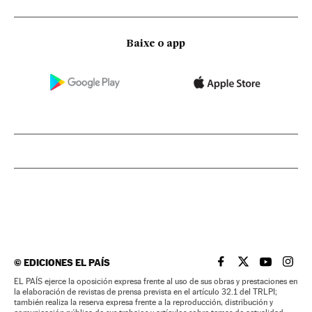
Baixe o app
©
EDICIONES EL PAÍS
EL PAÍS BRASIL EN
EL PAÍS BRASI
EL PAÍS B
EL PA
EL PAÍS ejerce la oposición expresa frente al uso de sus obras y prestaciones en
la elaboración de revistas de prensa prevista en el artículo 32.1 del TRLPI;
también realiza la reserva expresa frente a la reproducción, distribución y