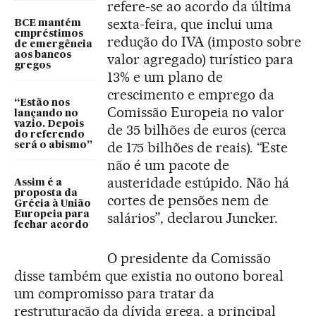
refere-se ao acordo da última
sexta-feira, que inclui uma
BCE mantém
empréstimos
redução do IVA (imposto sobre
de emergência
aos bancos
valor agregado) turístico para
gregos
13% e um plano de
crescimento e emprego da
“Estão nos
Comissão Europeia no valor
lançando no
vazio. Depois
de 35 bilhões de euros (cerca
do referendo
de 175 bilhões de reais). “Este
será o abismo”
não é um pacote de
austeridade estúpido. Não há
Assim é a
proposta da
cortes de pensões nem de
Grécia à União
Europeia para
salários”, declarou Juncker.
fechar acordo
O presidente da Comissão
disse também que existia no outono boreal
um compromisso para tratar da
restruturação da dívida grega, a principal