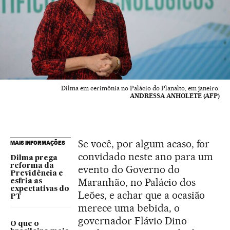
Dilma em cerimônia no Palácio do Planalto, em janeiro.
ANDRESSA ANHOLETE (AFP)
Se você, por algum acaso, for
MAIS INFORMAÇÕES
convidado neste ano para um
Dilma prega
reforma da
evento do Governo do
Previdência e
Maranhão, no Palácio dos
esfria as
expectativas do
Leões, e achar que a ocasião
PT
merece uma bebida, o
governador Flávio Dino
O que o