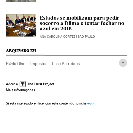
Estados se mobilizam para pedir
socorro a Dilma e tentar fechar no
azul em 2016
ANA CAROLINA CORTEZ
| SÃO PAULO
ARQUIVADO EM
Flávio Dino
Impostos
Caso Petrobras
Partido dos Trabalhadores
Dilma Rousseff
Crise econômica
Austeridade
Presidente Brasil
Adere a
Mais informações
Financiamento ilegal
Recessão econômica
Atividade legislativa
Presidência Brasil
aquí
Si está interesado en licenciar este contenido, pinche
Congresso Nacional
Corrupção política
Conjuntura econômica
Governo Brasil
Parlamento
Polícia
Partidos políticos
Governo
Conflitos políticos