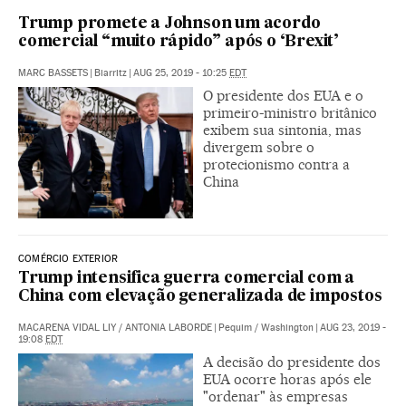
Trump promete a Johnson um acordo
comercial “muito rápido” após o ‘Brexit’
MARC BASSETS
|
Biarritz
|
AUG 25, 2019 - 10:25
EDT
O presidente dos EUA e o
primeiro-ministro britânico
exibem sua sintonia, mas
divergem sobre o
protecionismo contra a
China
COMÉRCIO EXTERIOR
Trump intensifica guerra comercial com a
China com elevação generalizada de impostos
MACARENA VIDAL LIY
/
ANTONIA LABORDE
|
Pequim / Washington
|
AUG 23, 2019 -
19:08
EDT
A decisão do presidente dos
EUA ocorre horas após ele
"ordenar" às empresas