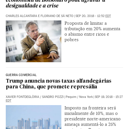
economista de Bolsonaro pode agravar a
desigualdade e a crise
CHARLES ALCANTARA E FLORIANO DE SÁ NETO
|
SEP 20, 2018 - 12:52
EDT
Proposta de limitar a
tributação em 20% aumenta
o abismo entre ricos e
pobres
GUERRA COMERCIAL
Trump anuncia novas taxas alfandegárias
para China, que promete represália
XAVIER FONTDEGLÒRIA
/
SANDRO POZZI
|
Pequim / Nova York
|
SEP 19, 2018 - 15:27
EDT
Imposto na fronteira será
inicialmente de 10%, mas o
presidente norte-americano
ameaça aumentá-lo a 25%