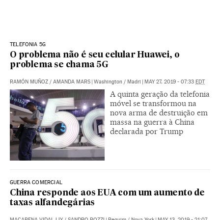
TELEFONIA 5G
O problema não é seu celular Huawei, o
problema se chama 5G
RAMÓN MUÑOZ
/
AMANDA MARS
|
Washington / Madri
|
MAY 27, 2019 - 07:33
EDT
A quinta geração da telefonia
móvel se transformou na
nova arma de destruição em
massa na guerra à China
declarada por Trump
GUERRA COMERCIAL
China responde aos EUA com um aumento de
taxas alfandegárias
MACARENA VIDAL LIY
/
SANDRO POZZI
|
Pequim / Nova York
|
MAY 13, 2019 - 21:07