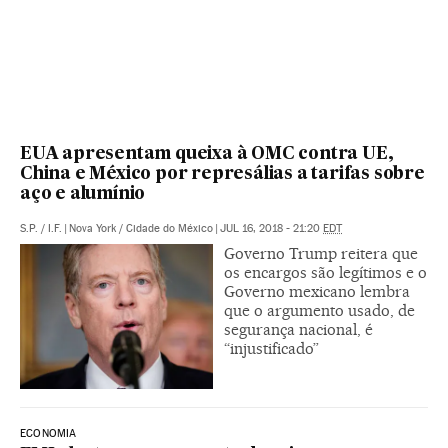
EUA apresentam queixa à OMC contra UE,
China e México por represálias a tarifas sobre
aço e alumínio
S.P.
/
I.F.
|
Nova York / Cidade do México
|
JUL 16, 2018 - 21:20
EDT
Governo Trump reitera que
os encargos são legítimos e o
Governo mexicano lembra
que o argumento usado, de
segurança nacional, é
“injustificado”
ECONOMIA