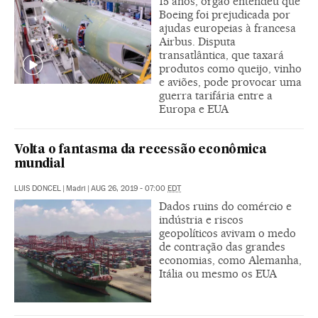
15 anos, órgão entendeu que
Boeing foi prejudicada por
ajudas europeias à francesa
Airbus. Disputa
transatlântica, que taxará
produtos como queijo, vinho
e aviões, pode provocar uma
guerra tarifária entre a
Europa e EUA
Volta o fantasma da recessão econômica
mundial
LUIS DONCEL
|
Madri
|
AUG 26, 2019 - 07:00
EDT
Dados ruins do comércio e
indústria e riscos
geopolíticos avivam o medo
de contração das grandes
economias, como Alemanha,
Itália ou mesmo os EUA