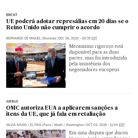
BREXIT
UE poderá adotar represálias em 20 dias se o
Reino Unido não cumprir o acordo
BERNARDO DE MIGUEL
|
Bruxelas
|
DEC 26, 2020 - 09:35
EST
Mecanismo rigoroso está
disponível para as duas
partes, mas foi introduzido
pela insistência dos
negociadores europeus
AIRBUS
OMC autoriza EUA a aplicarem sanções a
itens da UE, que já fala em retaliação
SILVIA AYUSO
/
EL PAÍS
|
Paris / Madri / Washington
|
OCT 03, 2019 - 11:04
EDT
Em uma disputa que durou