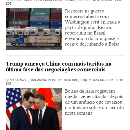
EDT
Resposta na guerra
comercial aberta com
Washington será aplicada a
partir de junho. Reação
repercutiu no Brasil,
elevando o dólar a quase 4
reais e derrubando a Bolsa
Trump ameaça China com mais tarifas na
última fase das negociações comerciais
SANDRO POZZI
/
MACARENA VIDAL LIY
|
Nova York / Pequim
|
MAY 06, 2019 - 09:54
EDT
Bolsas da Ásia registram
quedas generalizadas depois
de um anúncio que esvaziou
o otimismo sobre um acordo
nesta semana