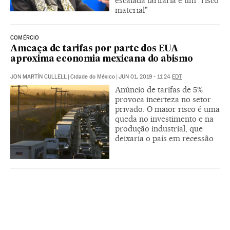
escalada tarifária é um "risco
material"
COMÉRCIO
Ameaça de tarifas por parte dos EUA
aproxima economia mexicana do abismo
JON MARTÍN CULLELL
|
Cidade do México
|
JUN 01, 2019 - 11:24
EDT
Anúncio de tarifas de 5%
provoca incerteza no setor
privado. O maior risco é uma
queda no investimento e na
produção industrial, que
deixaria o país em recessão