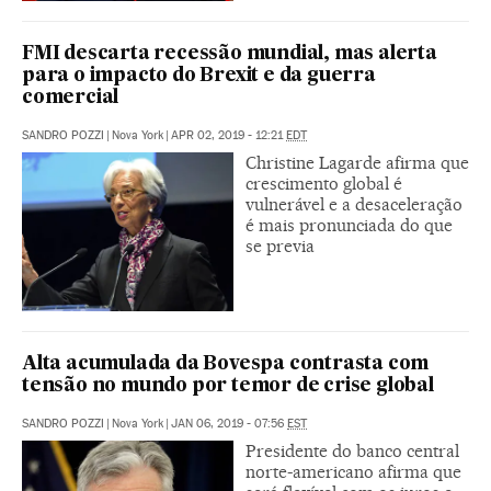
FMI descarta recessão mundial, mas alerta
para o impacto do Brexit e da guerra
comercial
SANDRO POZZI
|
Nova York
|
APR 02, 2019 - 12:21
EDT
Christine Lagarde afirma que
crescimento global é
vulnerável e a desaceleração
é mais pronunciada do que
se previa
Alta acumulada da Bovespa contrasta com
tensão no mundo por temor de crise global
SANDRO POZZI
|
Nova York
|
JAN 06, 2019 - 07:56
EST
Presidente do banco central
norte-americano afirma que