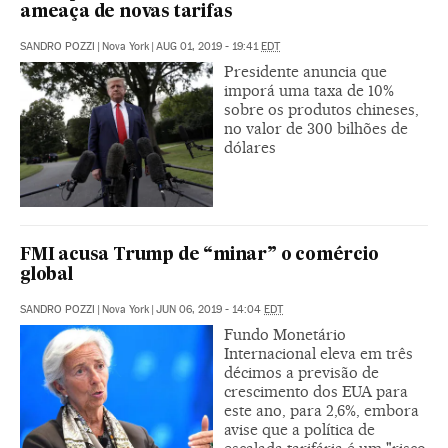
ameaça de novas tarifas
SANDRO POZZI
|
Nova York
|
AUG 01, 2019 - 19:41
EDT
Presidente anuncia que
imporá uma taxa de 10%
sobre os produtos chineses,
no valor de 300 bilhões de
dólares
FMI acusa Trump de “minar” o comércio
global
SANDRO POZZI
|
Nova York
|
JUN 06, 2019 - 14:04
EDT
Fundo Monetário
Internacional eleva em três
décimos a previsão de
crescimento dos EUA para
este ano, para 2,6%, embora
avise que a política de