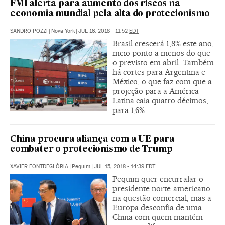
FMI alerta para aumento dos riscos na
economia mundial pela alta do protecionismo
SANDRO POZZI
|
Nova York
|
JUL 16, 2018 - 11:52
EDT
Brasil crescerá 1,8% este ano,
meio ponto a menos do que
o previsto em abril. Também
há cortes para Argentina e
México, o que faz com que a
projeção para a América
Latina caia quatro décimos,
para 1,6%
China procura aliança com a UE para
combater o protecionismo de Trump
XAVIER FONTDEGLÒRIA
|
Pequim
|
JUL 15, 2018 - 14:39
EDT
Pequim quer encurralar o
presidente norte-americano
na questão comercial, mas a
Europa desconfia de uma
China com quem mantém