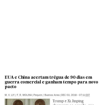
EUA e China acertam trégua de 90 dias em
guerra comercial e ganham tempo para novo
pacto
M. V. LIY
/
F. R. MOLINA
|
Pequim / Buenos Aires
|
DEC 02, 2018 - 07:11
EST
Trump e Xi Jinping