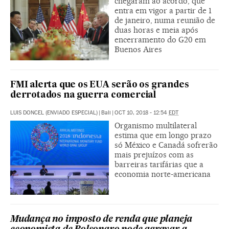
chegaram ao acordo, que
entra em vigor a partir de 1
de janeiro, numa reunião de
duas horas e meia após
encerramento do G20 em
Buenos Aires
FMI alerta que os EUA serão os grandes
derrotados na guerra comercial
LUIS DONCEL (ENVIADO ESPECIAL)
|
Bali
|
OCT 10, 2018 - 12:54
EDT
Organismo multilateral
estima que em longo prazo
só México e Canadá sofrerão
mais prejuízos com as
barreiras tarifárias que a
economia norte-americana
Mudança no imposto de renda que planeja