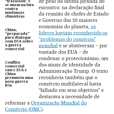
de peso da última jornada do
“fracassou” e
se unem na luta
encontro: na declaração final
contra
da reunião de chefes de Estado
mudanças
climáticas
e Governo das 20 maiores
economias do planeta,
os
China,
líderes haviam reconhecido os
“preparada”
para dialogar
“problemas do comércio”
com EUA sobre
mundial
e se abstiveram – por
a guerra
comercial
vontade dos EUA – de
condenar o protecionismo, um
Conflito
dos sinais de identidade da
comercial
Administração Trump. O texto
entre EUA e
China
reconhecia também que o
prenuncia uma
nova guerra
comércio multilateral havia
fria
“falhado em seus objetivos” e
destacava a necessidade de
reformar a
Organização Mundial do
Comércio (OMC)
.