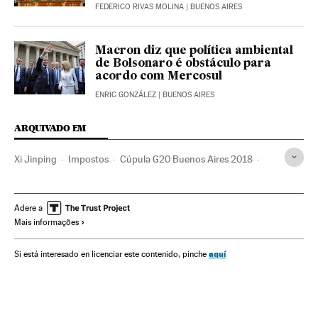
FEDERICO RIVAS MOLINA
| BUENOS AIRES
Macron diz que política ambiental
de Bolsonaro é obstáculo para
acordo com Mercosul
ENRIC GONZÁLEZ
| BUENOS AIRES
ARQUIVADO EM
Xi Jinping
Impostos
Cúpula G20 Buenos Aires 2018
Guerra comercial
Donald Trump
G-20
Comércio exterior
Estados Unidos
China
Adere a
Mais informações
Cúpulas internacionais
Comércio internacional
América do Norte
Ásia oriental
Relações internacionais
aquí
Si está interesado en licenciar este contenido, pinche
Ásia
Comércio
América
Organizações internacionais
Relações exteriores