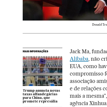
Donald Tru
Jack Ma, fund
MAIS INFORMAÇÕES
Alibaba
, não c
EUA, como havi
compromisso fo
associação ami
e de relações c
Trump anuncia novas
mais a mesma”,
taxas alfandegárias
para China, que
promete represália
agência Xinhua