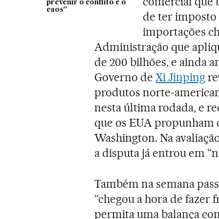
comercial que 
prevenir o conflito e o
caos”
de ter imposto 
importações ch
Administração que apliq
de 200 bilhões, e ainda a
Governo de
Xi Jinping
re
produtos norte-americano
nesta última rodada, e r
que os EUA propunham 
Washington. Na avaliaçã
a disputa já entrou em “n
Também na semana passad
“chegou a hora de fazer f
permita uma balança come