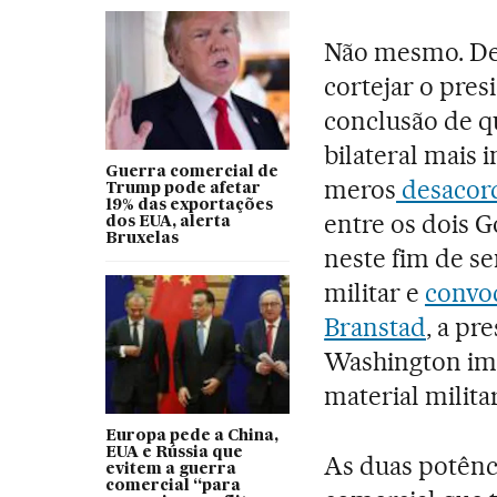
Não mesmo. De
cortejar o pre
conclusão de qu
bilateral mais
Guerra comercial de
meros
desacord
Trump pode afetar
19% das exportações
entre os dois G
dos EUA, alerta
Bruxelas
neste fim de s
militar e
convo
Branstad
, a pr
Washington im
material milita
Europa pede a China,
EUA e Rússia que
As duas potênc
evitem a guerra
comercial “para