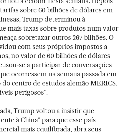
tornou a eclodir nesta semana. Depois
tarifas sobre 60 bilhões de dólares em
inesas, Trump determinou à
ue mais taxas sobre produtos num valor
meaça sobretaxar outros 267 bilhões. O
vidou com seus próprios impostos a
s, no valor de 60 bilhões de dólares
ecusou-se a participar de conversações
que ocorressem na semana passada em
o do centro de estudos alemão MERICS,
íveis perigosos”.
a, Trump voltou a insistir que
rente à China” para que esse país
rcial mais equilibrada, abra seus