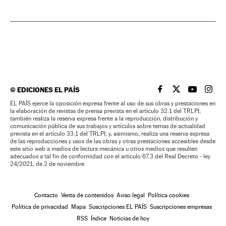
©
EDICIONES EL PAÍS
EL PAÍS BRASIL EN
EL PAÍS BRASI
EL PAÍS B
EL PA
EL PAÍS ejerce la oposición expresa frente al uso de sus obras y prestaciones en
la elaboración de revistas de prensa prevista en el artículo 32.1 del TRLPI;
también realiza la reserva expresa frente a la reproducción, distribución y
comunicación pública de sus trabajos y artículos sobre temas de actualidad
prevista en el artículo 33.1 del TRLPI; y, asimismo, realiza una reserva expresa
de las reproducciones y usos de las obras y otras prestaciones accesibles desde
este sitio web a medios de lectura mecánica u otros medios que resulten
adecuados a tal fin de conformidad con el artículo 67.3 del Real Decreto - ley
24/2021, de 2 de noviembre
Contacto
Venta de contenidos
Aviso legal
Política cookies
Política de privacidad
Mapa
Suscripciones EL PAÍS
Suscripciones empresas
RSS
Índice
Noticias de hoy