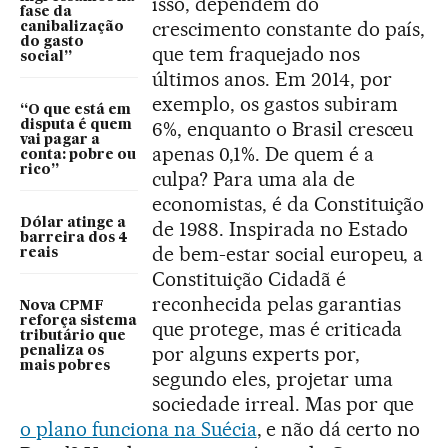
isso, dependem do
fase da
crescimento constante do país,
canibalização
do gasto
que tem fraquejado nos
social”
últimos anos. Em 2014, por
exemplo, os gastos subiram
“O que está em
6%, enquanto o Brasil cresceu
disputa é quem
vai pagar a
apenas 0,1%. De quem é a
conta: pobre ou
rico”
culpa? Para uma ala de
economistas, é da Constituição
Dólar atinge a
de 1988. Inspirada no Estado
barreira dos 4
de bem-estar social europeu, a
reais
Constituição Cidadã é
reconhecida pelas garantias
Nova CPMF
reforça sistema
que protege, mas é criticada
tributário que
por alguns experts por,
penaliza os
mais pobres
segundo eles, projetar uma
sociedade irreal. Mas por que
o plano funciona na Suécia
, e não dá certo no