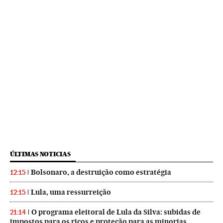
ÚLTIMAS NOTICIAS
Bolsonaro, a destruição como estratégia
12:15
Lula, uma ressurreição
12:15
O programa eleitoral de Lula da Silva: subidas de
21:14
impostos para os ricos e proteção para as minorias