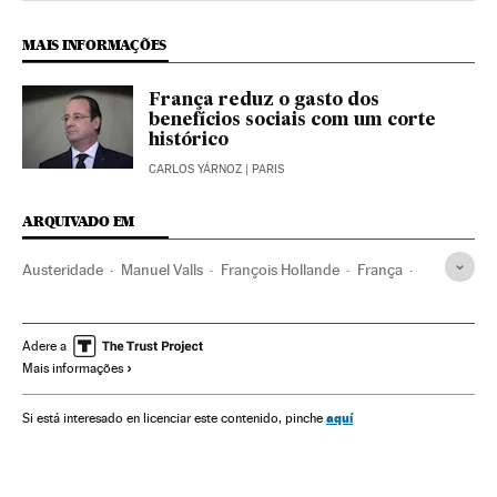
MAIS INFORMAÇÕES
França reduz o gasto dos
benefícios sociais com um corte
histórico
CARLOS YÁRNOZ
| PARIS
ARQUIVADO EM
Austeridade
Manuel Valls
François Hollande
França
Cortes orçamentários
Crise econômica
Recessão econômica
Política econômica
Adere a
Mais informações
Conjuntura econômica
Europa Ocidental
Europa
Finanças públicas
Economia
Finanças
aquí
Si está interesado en licenciar este contenido, pinche