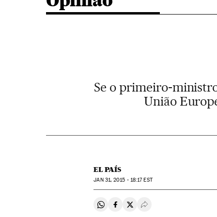
Opinião
Se o primeiro-ministro
União Europei
EL PAÍS
JAN
31, 2015 - 18:17
EST
Compartir en Whatsapp
Compartir en Facebook
Compartir en Twitter
Desplegar Redes Soci