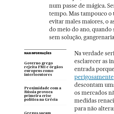
num passe de mágica. Ser
tempo. Mas tampouco o t
evitar males maiores, o 
do meio do ano, quando 
sem solução, gangrenari
Na verdade seri
MAIS INFORMAÇÕES
esclarecer as i
Governo grego
rejeita FMI e órgãos
entrada porque 
europeus como
interlocutores
perigosamente
descontam uma 
Proximidade com a
os mercados nã
Rússia provoca
primeira crise
medidas renaci
política na Grécia
para não alter
Gregos sacam