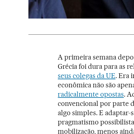
A primeira semana depois
Grécia foi dura para as r
seus colegas da UE
. Era 
econômica não são apena
radicalmente opostas
. A
convencional por parte do
algo simples. E adaptar-
pragmatismo possibilista
mobilização, menos aind