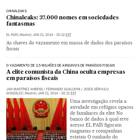
CHINALEAKS
Chinaleaks: 37.000 nomes em sociedades
fantasmas
EL PAÍS
|
Madrid
|
JAN 21, 2014 - 20:12
EST
As chaves do vazamento em massa de dados dos paraísos
fiscais
O VAZAMENTO DE 2,5 MILHÕES DE ARQUIVOS DE PARAÍSOS FISCAIS
A elite comunista da China oculta empresas
em paraísos fiscais
JAN MARTÍNEZ AHRENS
/
FERNANDO GUALDONI
/
JESÚS SÉRVULO
GONZÁLEZ
|
Madrid
|
JAN 21, 2014 - 20:12
EST
Uma investigação revela a
atividade em refúgios opacos
de familiares da elite No
banco de dados à qual teve
acesso EL PAÍS figuram
magnatas e companhias
estatais O cunhado do