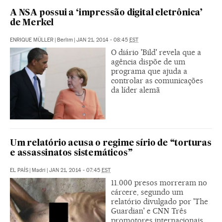
A NSA possui a ‘impressão digital eletrônica’
de Merkel
ENRIQUE MÜLLER
|
Berlim
|
JAN 21, 2014 - 08:45
EST
O diário 'Bild' revela que a
agência dispõe de um
programa que ajuda a
controlar as comunicações
da líder alemã
Um relatório acusa o regime sírio de “torturas
e assassinatos sistemáticos”
EL PAÍS
|
Madri
|
JAN 21, 2014 - 07:45
EST
11.000 presos morreram no
cárcere, segundo um
relatório divulgado por 'The
Guardian' e CNN Três
promotores internacionais