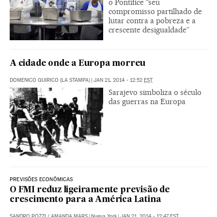
o Pontífice “seu
compromisso partilhado de
lutar contra a pobreza e a
crescente desigualdade”
A cidade onde a Europa morreu
DOMENICO QUIRICO (LA STAMPA)
|
JAN 21, 2014 - 12:52
EST
Sarajevo simboliza o século
das guerras na Europa
PREVISÕES ECONÔMICAS
O FMI reduz ligeiramente previsão de
crescimento para a América Latina
SANDRO POZZI
/
AMANDA MARS
|
Nueva York
|
JAN 21, 2014 - 12:47
EST