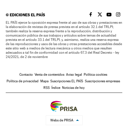
©
EDICIONES EL PAÍS
EL PAÍS BRASIL EN
EL PAÍS BRASI
EL PAÍS B
EL PA
EL PAÍS ejerce la oposición expresa frente al uso de sus obras y prestaciones en
la elaboración de revistas de prensa prevista en el artículo 32.1 del TRLPI;
también realiza la reserva expresa frente a la reproducción, distribución y
comunicación pública de sus trabajos y artículos sobre temas de actualidad
prevista en el artículo 33.1 del TRLPI; y, asimismo, realiza una reserva expresa
de las reproducciones y usos de las obras y otras prestaciones accesibles desde
este sitio web a medios de lectura mecánica u otros medios que resulten
adecuados a tal fin de conformidad con el artículo 67.3 del Real Decreto - ley
24/2021, de 2 de noviembre
Contacto
Venta de contenidos
Aviso legal
Política cookies
Política de privacidad
Mapa
Suscripciones EL PAÍS
Suscripciones empresas
RSS
Índice
Noticias de hoy
Webs de PRISA