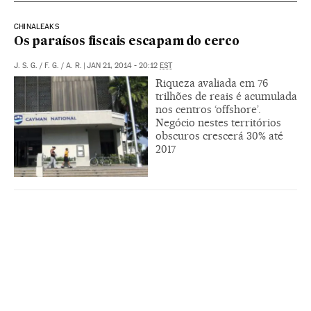
CHINALEAKS
Os paraísos fiscais escapam do cerco
J. S. G.
/
F. G.
/
A. R.
|
JAN 21, 2014 - 20:12
EST
Riqueza avaliada em 76
trilhões de reais é acumulada
nos centros ‘offshore’.
Negócio nestes territórios
obscuros crescerá 30% até
2017