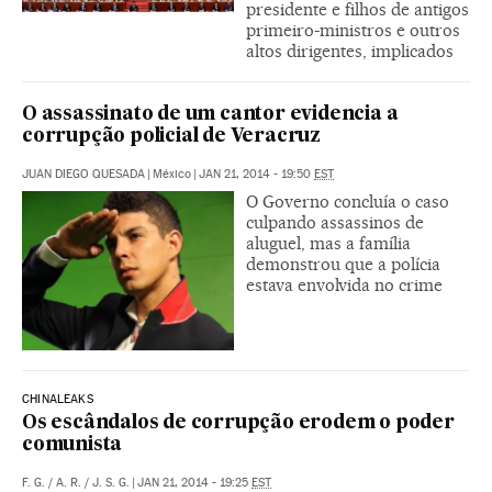
presidente e filhos de antigos
primeiro-ministros e outros
altos dirigentes, implicados
O assassinato de um cantor evidencia a
corrupção policial de Veracruz
JUAN DIEGO QUESADA
|
México
|
JAN 21, 2014 - 19:50
EST
O Governo concluía o caso
culpando assassinos de
aluguel, mas a família
demonstrou que a polícia
estava envolvida no crime
CHINALEAKS
Os escândalos de corrupção erodem o poder
comunista
F. G.
/
A. R.
/
J. S. G.
|
JAN 21, 2014 - 19:25
EST