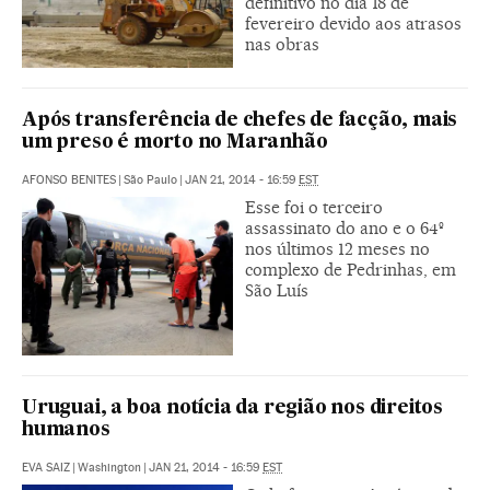
definitivo no dia 18 de
fevereiro devido aos atrasos
nas obras
Após transferência de chefes de facção, mais
um preso é morto no Maranhão
AFONSO BENITES
|
São Paulo
|
JAN 21, 2014 - 16:59
EST
Esse foi o terceiro
assassinato do ano e o 64º
nos últimos 12 meses no
complexo de Pedrinhas, em
São Luís
Uruguai, a boa notícia da região nos direitos
humanos
EVA SAIZ
|
Washington
|
JAN 21, 2014 - 16:59
EST