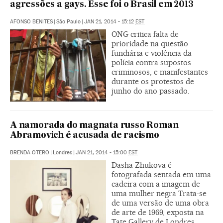
agressões a gays. Esse foi o Brasil em 2013
AFONSO BENITES
|
São Paulo
|
JAN 21, 2014 - 15:12
EST
ONG critica falta de
prioridade na questão
fundiária e violência da
polícia contra supostos
criminosos, e manifestantes
durante os protestos de
junho do ano passado.
A namorada do magnata russo Roman
Abramovich é acusada de racismo
BRENDA OTERO
|
Londres
|
JAN 21, 2014 - 15:00
EST
Dasha Zhukova é
fotografada sentada em uma
cadeira com a imagem de
uma mulher negra Trata-se
de uma versão de uma obra
de arte de 1969, exposta na
Tate Gallery de Londres