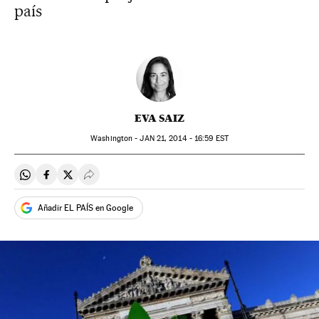
país
EVA SAIZ
Washington -
JAN
21, 2014 - 16:59
EST
Compartir en Whatsapp
Compartir en Facebook
Compartir en Twitter
Desplegar Redes Sociales
Añadir EL PAÍS en Google