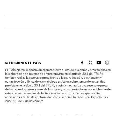
©
EDICIONES EL PAÍS
EL PAÍS BRASIL EN
EL PAÍS BRASI
EL PAÍS B
EL PA
EL PAÍS ejerce la oposición expresa frente al uso de sus obras y prestaciones en
la elaboración de revistas de prensa prevista en el artículo 32.1 del TRLPI;
también realiza la reserva expresa frente a la reproducción, distribución y
comunicación pública de sus trabajos y artículos sobre temas de actualidad
prevista en el artículo 33.1 del TRLPI; y, asimismo, realiza una reserva expresa
de las reproducciones y usos de las obras y otras prestaciones accesibles desde
este sitio web a medios de lectura mecánica u otros medios que resulten
adecuados a tal fin de conformidad con el artículo 67.3 del Real Decreto - ley
24/2021, de 2 de noviembre