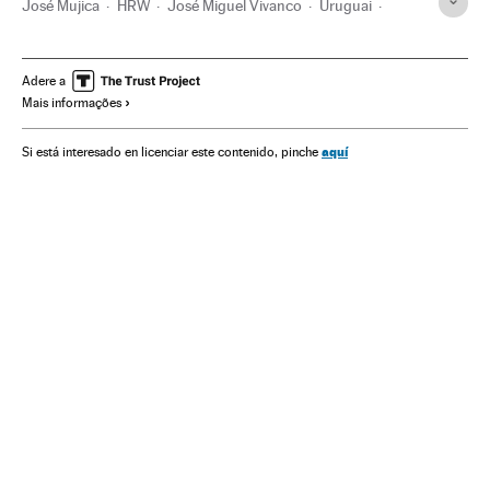
José Mujica
HRW
José Miguel Vivanco
Uruguai
Aborto
Drogas
ONG
Anticoncepção
Estados Unidos
Solidariedade
Reprodução
Adere a
Mais informações
América Latina
Problemas sociais
América do Norte
América do Sul
América
Sociedade
Medicina
Saúde
aquí
Si está interesado en licenciar este contenido, pinche