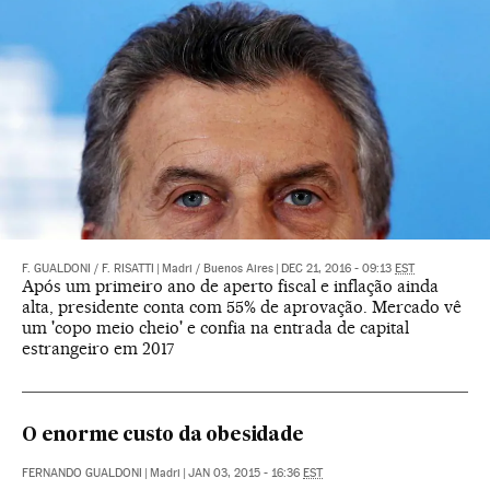
F. GUALDONI
/
F. RISATTI
|
Madri / Buenos Aires
|
DEC 21, 2016 - 09:13
EST
Após um primeiro ano de aperto fiscal e inflação ainda
alta, presidente conta com 55% de aprovação. Mercado vê
um 'copo meio cheio' e confia na entrada de capital
estrangeiro em 2017
O enorme custo da obesidade
FERNANDO GUALDONI
|
Madri
|
JAN 03, 2015 - 16:36
EST