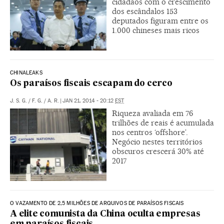
cidadãos com o crescimento
dos escândalos 153
deputados figuram entre os
1.000 chineses mais ricos
CHINALEAKS
Os paraísos fiscais escapam do cerco
J. S. G.
/
F. G.
/
A. R.
|
JAN 21, 2014 - 20:12
EST
Riqueza avaliada em 76
trilhões de reais é acumulada
nos centros ‘offshore’.
Negócio nestes territórios
obscuros crescerá 30% até
2017
O VAZAMENTO DE 2,5 MILHÕES DE ARQUIVOS DE PARAÍSOS FISCAIS
A elite comunista da China oculta empresas