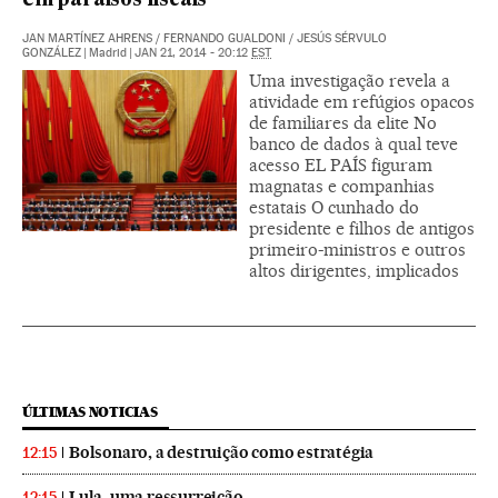
em paraísos fiscais
JAN MARTÍNEZ AHRENS
/
FERNANDO GUALDONI
/
JESÚS SÉRVULO
GONZÁLEZ
|
Madrid
|
JAN 21, 2014 - 20:12
EST
Uma investigação revela a
atividade em refúgios opacos
de familiares da elite No
banco de dados à qual teve
acesso EL PAÍS figuram
magnatas e companhias
estatais O cunhado do
presidente e filhos de antigos
primeiro-ministros e outros
altos dirigentes, implicados
ÚLTIMAS NOTICIAS
Bolsonaro, a destruição como estratégia
12:15
Lula, uma ressurreição
12:15