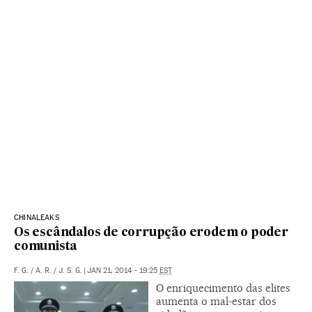
CHINALEAKS
Os escândalos de corrupção erodem o poder
comunista
F. G.
/
A. R.
/
J. S. G.
|
JAN 21, 2014 - 19:25
EST
O enriquecimento das elites
aumenta o mal-estar dos