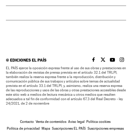
©
EDICIONES EL PAÍS
EL PAÍS BRASIL EN
EL PAÍS BRASI
EL PAÍS B
EL PA
EL PAÍS ejerce la oposición expresa frente al uso de sus obras y prestaciones en
la elaboración de revistas de prensa prevista en el artículo 32.1 del TRLPI;
también realiza la reserva expresa frente a la reproducción, distribución y
comunicación pública de sus trabajos y artículos sobre temas de actualidad
prevista en el artículo 33.1 del TRLPI; y, asimismo, realiza una reserva expresa
de las reproducciones y usos de las obras y otras prestaciones accesibles desde
este sitio web a medios de lectura mecánica u otros medios que resulten
adecuados a tal fin de conformidad con el artículo 67.3 del Real Decreto - ley
24/2021, de 2 de noviembre
Contacto
Venta de contenidos
Aviso legal
Política cookies
Política de privacidad
Mapa
Suscripciones EL PAÍS
Suscripciones empresas