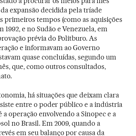
Estado a procurar os meios para lhes
e da expansão decidida pela tríade
s primeiros tempos (como as aquisições
m 1992, e no Sudão e Venezuela, em
provação prévia do Politburo. As
eração e informavam ao Governo
stavam quase concluídas, segundo um
ês, que, como outros consultados,
ato.
nomia, há situações que deixam clara
rsiste entre o poder público e a indústria
é a operação envolvendo a Sinopec e a
sol no Brasil. Em 2009, quando a
revés em seu balanço por causa da