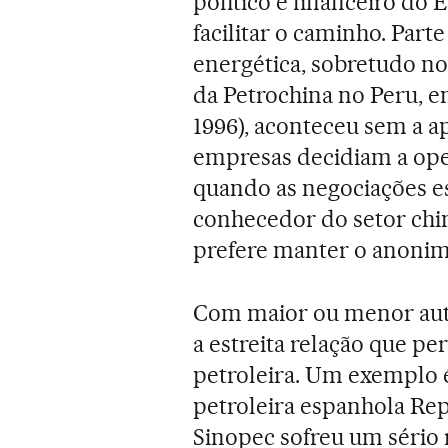
político e financeiro do 
facilitar o caminho. Part
energética, sobretudo no
da Petrochina no Peru, e
1996), aconteceu sem a a
empresas decidiam a op
quando as negociações e
conhecedor do setor chin
prefere manter o anonim
Com maior ou menor auto
a estreita relação que pe
petroleira. Um exemplo 
petroleira espanhola Rep
Sinopec sofreu um sério 