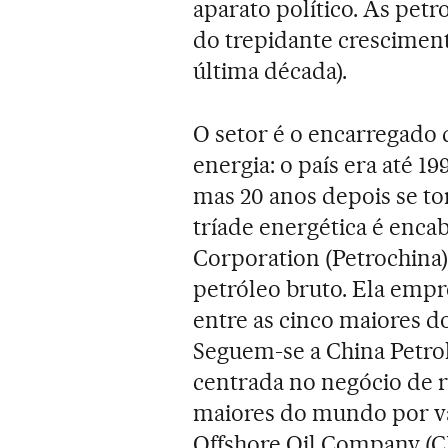
aparato político. As petr
do trepidante crescimen
última década).
O setor é o encarregado 
energia: o país era até 
mas 20 anos depois se t
tríade energética é enca
Corporation (Petrochina)
petróleo bruto. Ela empr
entre as cinco maiores do
Seguem-se a China Petro
centrada no negócio de r
maiores do mundo por va
Offshore Oil Company (C