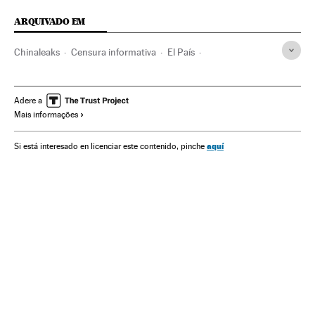
ARQUIVADO EM
Chinaleaks
Censura informativa
El País
Escândalos políticos
China
Filtração documentos
Prisa Noticias
Ásia oriental
Imprensa
Prisa
Ásia
Adere a
Mais informações
Internet
Meios comunicação
Telecomunicações
Comunicação
Comunicações
Política
aquí
Si está interesado en licenciar este contenido, pinche