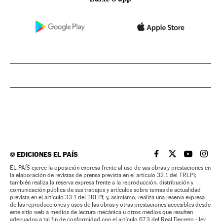
©
EDICIONES EL PAÍS
EL PAÍS BRASIL EN
EL PAÍS BRASI
EL PAÍS B
EL PA
EL PAÍS ejerce la oposición expresa frente al uso de sus obras y prestaciones en
la elaboración de revistas de prensa prevista en el artículo 32.1 del TRLPI;
también realiza la reserva expresa frente a la reproducción, distribución y
comunicación pública de sus trabajos y artículos sobre temas de actualidad
prevista en el artículo 33.1 del TRLPI; y, asimismo, realiza una reserva expresa
de las reproducciones y usos de las obras y otras prestaciones accesibles desde
este sitio web a medios de lectura mecánica u otros medios que resulten
adecuados a tal fin de conformidad con el artículo 67.3 del Real Decreto - ley