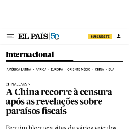
Pular para o conteúdo
SUSCRÍBETE
Internacional
AMÉRICA LATINA
ÁFRICA
EUROPA
ORIENTE MÉDIO
CHINA
EUA
CHINALEAKS
A China recorre à censura
após as revelações sobre
paraísos fiscais
Pequim bloqueia sites de vários veículos