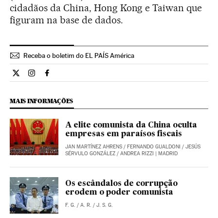
cidadãos da China, Hong Kong e Taiwan que
figuram na base de dados.
Receba o boletim do EL PAÍS América
Internacional El País Brasil en Twitter
Internacional El País Brasil en Instagram
Internacional El País Brasil en Facebook
MAIS INFORMAÇÕES
A elite comunista da China oculta
empresas em paraísos fiscais
JAN MARTÍNEZ AHRENS
/
FERNANDO GUALDONI
/
JESÚS
SÉRVULO GONZÁLEZ
/
ANDREA RIZZI
| MADRID
Os escândalos de corrupção
erodem o poder comunista
F. G.
/
A. R.
/
J. S. G.