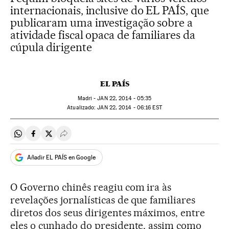
internacionais, inclusive do EL PAÍS, que
publicaram uma investigação sobre a
atividade fiscal opaca de familiares da
cúpula dirigente
EL PAÍS
Madri -
JAN
22, 2014 - 05:35
atualizado:
JAN
22, 2014 - 06:16
EST
Compartir en Whatsapp
Compartir en Facebook
Compartir en Twitter
Desplegar Redes Sociales
Añadir EL PAÍS en Google
O Governo chinês reagiu com ira às
revelações jornalísticas de que familiares
diretos dos seus dirigentes máximos, entre
eles o cunhado do presidente, assim como