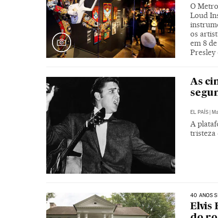
O Metro
Loud In
instrume
os artis
em 8 de 
Presley
As ci
segun
EL PAÍS
|
Ma
A plata
tristez
40 ANOS S
Elvis
do r