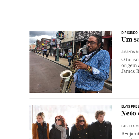
DIRIGINDO
Um sa
AMANDA M
O turis
origem 
James B
ELVIS PRE
Neto 
PABLO XIM
Benjamin