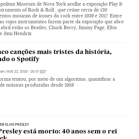
politan Museum de Nova York acolhe a exposição Play It
struments of Rock & Roll , que reúne cerca de 130
ntos musicais de ícones do rock entre 1939 e 2017. Entre
tas cujos instrumentos fazem parte da exposição que abre
abril estão os Beatles, Chuck Berry, Jimmy Page, Elvis
 e Jimi Hendrix
nco canções mais tristes da história,
do o Spotify
dri
|
AUG 22, 2018 - 20:07
EDT
forma tentou, por meio de um algoritmo, quantificar a
a de músicas produzidas desde 1958
EM ELVIS PRESLEY
 Presley está morto: 40 anos sem o rei
ock