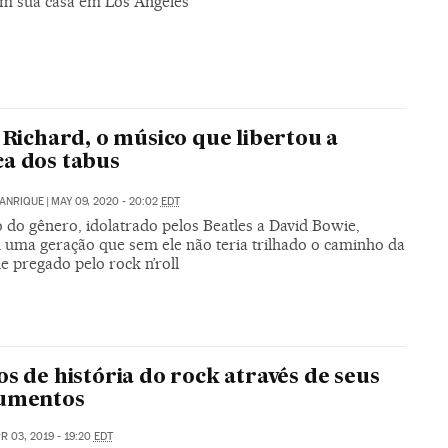
m sua casa em Los Angeles
e Richard, o músico que libertou a
a dos tabus
MANRIQUE
|
MAY 09, 2020 - 20:02
EDT
 do gênero, idolatrado pelos Beatles a David Bowie,
u uma geração que sem ele não teria trilhado o caminho da
e pregado pelo rock n’roll
os de história do rock através de seus
rumentos
R 03, 2019 - 19:20
EDT