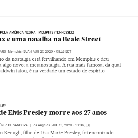
 PELA AMÉRICA NEGRA | MEMPHIS (TENNESSEE)
x e uma navalha na Beale Street
ARS
|
Memphis (EUA)
|
AUG 27, 2020 - 08:16
EDT
mo da nostalgia está fervilhando em Memphis e deu
a algo novo: a metanostalgia. A rua mais famosa, da qual
aldwin falou, é na verdade um estado de espírito
SLEY
de Elvis Presley morre aos 27 anos
ÉNEZ DE SANDOVAL
|
Los Angeles
|
JUL 13, 2020 - 10:06
EDT
 Keough, filho de Lisa Marie Presley, foi encontrado