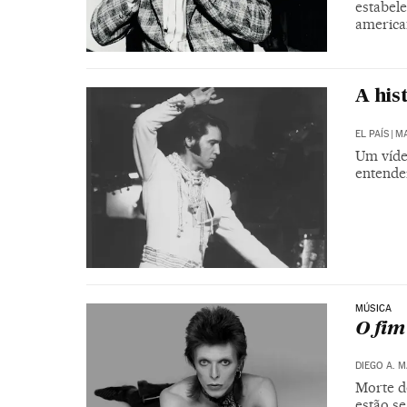
estabel
america
A his
EL PAÍS
|
MA
Um víde
entende
MÚSICA
O fim
DIEGO A. 
Morte d
estão se