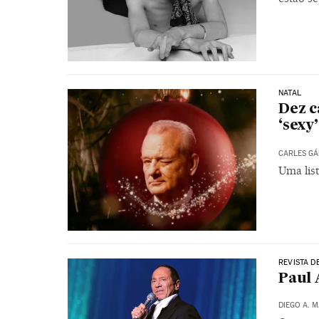
NATAL
Dez 
‘sexy’
CARLES G
Uma list
REVISTA D
Paul 
DIEGO A. 