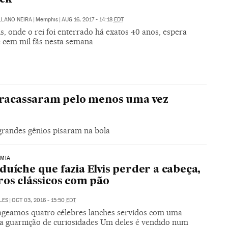
LLANO NEIRA
|
Memphis
|
AUG 16, 2017 - 14:18
EDT
, onde o rei foi enterrado há exatos 40 anos, espera
e cem mil fãs nesta semana
 fracassaram pelo menos uma vez
s grandes gênios pisaram na bola
MIA
duíche que fazia Elvis perder a cabeça,
ros clássicos com pão
LES
|
OCT 03, 2016 - 15:50
EDT
eamos quatro célebres lanches servidos com uma
a guarnição de curiosidades Um deles é vendido num