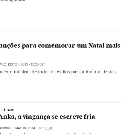
canções para comemorar um Natal mais
ÁMEZ
|
DEC 24, 2015 - 13:25
EST
a com músicas de todos os estilos para animar as festas
E SÁBADO
Anka, a vingança se escreve fria
MANRIQUE
|
MAY 10, 2014 - 12:31
EDT