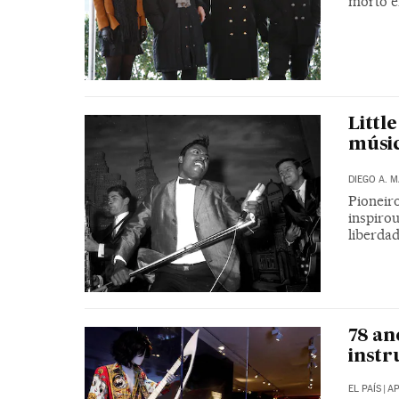
morto e
Littl
músic
DIEGO A. 
Pioneiro
inspiro
liberdad
78 an
inst
EL PAÍS
|
AP