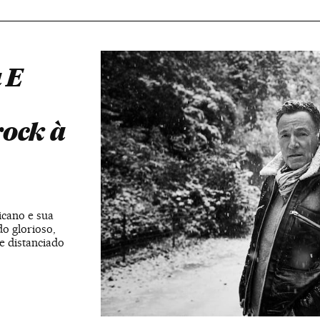
 E
rock à
icano e sua
o glorioso,
e distanciado