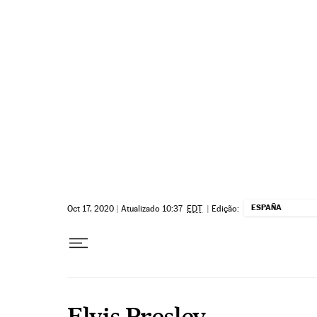
Pular para o conteúdo
ESPAÑA
Oct 17, 2020
|
Atualizado 10:37
EDT
|
Edição:
Elvis Presley