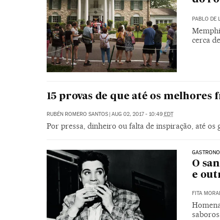
PABLO DE 
Memphis
cerca d
15 provas de que até os melhores
RUBÉN ROMERO SANTOS
|
AUG 02, 2017 - 10:49
EDT
Por pressa, dinheiro ou falta de inspiração, até o
GASTRONO
O san
e out
FITA MORA
Homenag
saboros