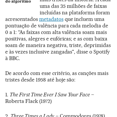
do algoritmo
uma das 35 milhões de faixas
incluídas na plataforma foram
acrescentados
metadatos
que incluem uma
pontuação de valência para cada melodia de
0 a 1: “As faixas com alta valência soam mais
positivas, alegres e eufóricas; e as com baixa
soam de maneira negativa, triste, deprimidas
e às vezes inclusive zangadas", disse o Spotify
à BBC.
De acordo com esse critério, as canções mais
tristes desde 1958 até hoje são:
1.
The First Time Ever I Saw Your Face
–
Roberta Flack (1972)
2.
Three Times a Lady
– Commodores (1978)