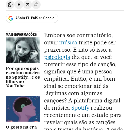
Compartir en Whatsapp
Compartir en Facebook
Compartir en Twitter
Desplegar Redes Sociales
Añadir EL PAÍS en Google
Embora soe contraditório,
MAIS INFORMAÇÕES
ouvir
música
triste pode ser
prazeroso. E não só isso: a
psicologia
diz que, se você
preferir esse tipo de canção,
Por que os pais
significa que é uma pessoa
escutam música
empática. Então, é um bom
no Spotify… e os
filhos no
sinal se emocionar até às
YouTube
lágrimas com algumas
canções? A plataforma digital
de música
Spotify
realizou
recentemente um estudo para
revelar quais são as canções
O gosto na era
mais tristes da história. A cada