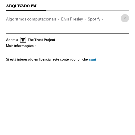
ARQUIVADO EM
Algoritmos computacionais
Elvis Presley
Spotify
Serviços streaming online
Música
Empresas
Internet
Informática
Telecomunicações
Economia
Adere a
Mais informações
Comunicações
Indústria
aquí
Si está interesado en licenciar este contenido, pinche