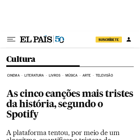
Pular para o conteúdo
SUSCRÍBETE
Cultura
CINEMA
LITERATURA
LIVROS
MÚSICA
ARTE
TELEVISÃO
As cinco canções mais tristes
da história, segundo o
Spotify
A plataforma tentou, por meio de um