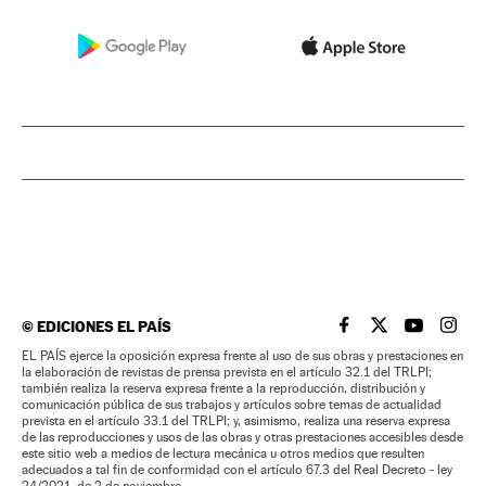
©
EDICIONES EL PAÍS
EL PAÍS BRASIL EN
EL PAÍS BRASI
EL PAÍS B
EL PA
EL PAÍS ejerce la oposición expresa frente al uso de sus obras y prestaciones en
la elaboración de revistas de prensa prevista en el artículo 32.1 del TRLPI;
también realiza la reserva expresa frente a la reproducción, distribución y
comunicación pública de sus trabajos y artículos sobre temas de actualidad
prevista en el artículo 33.1 del TRLPI; y, asimismo, realiza una reserva expresa
de las reproducciones y usos de las obras y otras prestaciones accesibles desde
este sitio web a medios de lectura mecánica u otros medios que resulten
adecuados a tal fin de conformidad con el artículo 67.3 del Real Decreto - ley