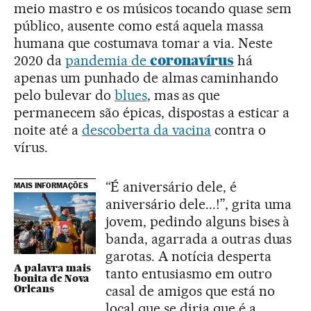
meio mastro e os músicos tocando quase sem
público, ausente como está aquela massa
humana que costumava tomar a via. Neste
2020 da
pandemia de
coronavírus
há
apenas um punhado de almas caminhando
pelo bulevar do
blues
, mas as que
permanecem são épicas, dispostas a esticar a
noite até a
descoberta da vacina
contra o
vírus.
“É aniversário dele, é
MAIS INFORMAÇÕES
aniversário dele...!”, grita uma
jovem, pedindo alguns bises à
banda, agarrada a outras duas
garotas. A notícia desperta
A palavra mais
tanto entusiasmo em outro
bonita de Nova
Orleans
casal de amigos que está no
local que se diria que é a