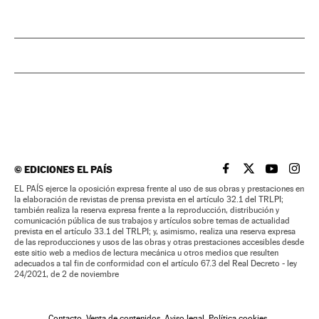
©
EDICIONES EL PAÍS
EL PAÍS BRASIL EN
EL PAÍS BRASI
EL PAÍS B
EL PA
EL PAÍS ejerce la oposición expresa frente al uso de sus obras y prestaciones en
la elaboración de revistas de prensa prevista en el artículo 32.1 del TRLPI;
también realiza la reserva expresa frente a la reproducción, distribución y
comunicación pública de sus trabajos y artículos sobre temas de actualidad
prevista en el artículo 33.1 del TRLPI; y, asimismo, realiza una reserva expresa
de las reproducciones y usos de las obras y otras prestaciones accesibles desde
este sitio web a medios de lectura mecánica u otros medios que resulten
adecuados a tal fin de conformidad con el artículo 67.3 del Real Decreto - ley
24/2021, de 2 de noviembre
Contacto
Venta de contenidos
Aviso legal
Política cookies