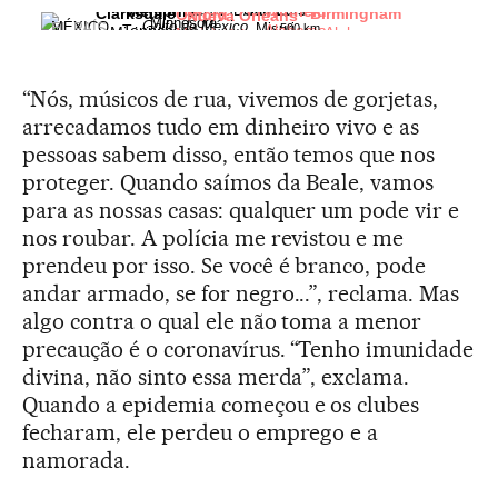
Minneapolis
San Luis
Memphis
Winfield
CANADÁ
Clarksdale
Birmingham
Oxford
Nueva Orleans
Minnesota
Golfo de México
MÉXICO
EL PAÍS
Misuri
500 km
Tennessee
Alabama
Misisipi
Alabama
Misisipi
Luisiana
“Nós, músicos de rua, vivemos de gorjetas,
arrecadamos tudo em dinheiro vivo e as
pessoas sabem disso, então temos que nos
proteger. Quando saímos da Beale, vamos
para as nossas casas: qualquer um pode vir e
nos roubar. A polícia me revistou e me
prendeu por isso. Se você é branco, pode
andar armado, se for negro...”, reclama. Mas
algo contra o qual ele não toma a menor
precaução é o coronavírus. “Tenho imunidade
divina, não sinto essa merda”, exclama.
Quando a epidemia começou e os clubes
fecharam, ele perdeu o emprego e a
namorada.