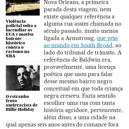
Nova Orleans, a primeira
parada desta viagem, nem
existe qualquer referência a
Violência
alguma rua assim chamada no
policial volta a
incendiar os
século passado, muito menos
EUA e motiva
ligada a Armstrong,
que veio
boicote
histórico
ao mundo em South Broad
, ao
contra o
racismo na
lado do tribunal de trânsito. A
NBA
referência de Baldwin era,
provavelmente, uma licença
poética que usou para falar
desse mesmo bairro negro
conceitual em que toda criança
negra cresceu. Fazia sentido
O estranho
fruto
escolher uma rua com tanta
antirracista de
história agridoce, pertencente,
Billie Holiday
além disso, a uma cidade na
qual apenas seis anos antes do romance fora