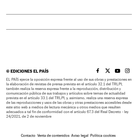
©
EDICIONES EL PAÍS
EL PAÍS BRASIL EN
EL PAÍS BRASI
EL PAÍS B
EL PA
EL PAÍS ejerce la oposición expresa frente al uso de sus obras y prestaciones en
la elaboración de revistas de prensa prevista en el artículo 32.1 del TRLPI;
también realiza la reserva expresa frente a la reproducción, distribución y
comunicación pública de sus trabajos y artículos sobre temas de actualidad
prevista en el artículo 33.1 del TRLPI; y, asimismo, realiza una reserva expresa
de las reproducciones y usos de las obras y otras prestaciones accesibles desde
este sitio web a medios de lectura mecánica u otros medios que resulten
adecuados a tal fin de conformidad con el artículo 67.3 del Real Decreto - ley
24/2021, de 2 de noviembre
Contacto
Venta de contenidos
Aviso legal
Política cookies