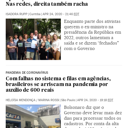
Nas redes, direita também racha
ISADORA RUPP
|
Curitiba
|
APR 24, 2020 - 21:46
EDT
Enquanto parte dos ativistas
querem o ex-ministro na
presidência da República em
2022, outros lamentam a
saída e se dizem “fechados"
com o Governo
PANDEMIA DE CORONAVÍRUS
Com falhas no sistema e filas em agências,
brasileiros se arriscam na pandemia por
auxílio de 600 reais
HELOÍSA MENDONÇA
/
MARINA ROSSI
|
São Paulo
|
APR 24, 2020 - 19:18
EDT
Bolsonaro diz que o
Governo deve levar mais dez
dias para processar todos os
cadastros. Por conta da alta