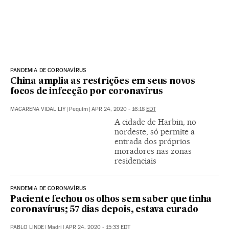
PANDEMIA DE CORONAVÍRUS
China amplia as restrições em seus novos
focos de infecção por coronavírus
MACARENA VIDAL LIY
|
Pequim
|
APR 24, 2020 - 16:18
EDT
A cidade de Harbin, no
nordeste, só permite a
entrada dos próprios
moradores nas zonas
residenciais
PANDEMIA DE CORONAVÍRUS
Paciente fechou os olhos sem saber que tinha
coronavírus; 57 dias depois, estava curado
PABLO LINDE
|
Madri
|
APR 24, 2020 - 15:33
EDT