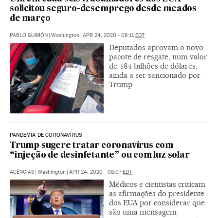
solicitou seguro-desemprego desde meados
de março
PABLO GUIMÓN
|
Washington
|
APR 24, 2020 - 08:11
EDT
Deputados aprovam o novo
pacote de resgate, num valor
de 484 bilhões de dólares,
ainda a ser sancionado por
Trump
PANDEMIA DE CORONAVÍRUS
Trump sugere tratar coronavírus com
“injeção de desinfetante” ou com luz solar
AGÊNCIAS
|
Washington
|
APR 24, 2020 - 08:07
EDT
Médicos e cientistas criticam
as afirmações do presidente
dos EUA por considerar que
são uma mensagem