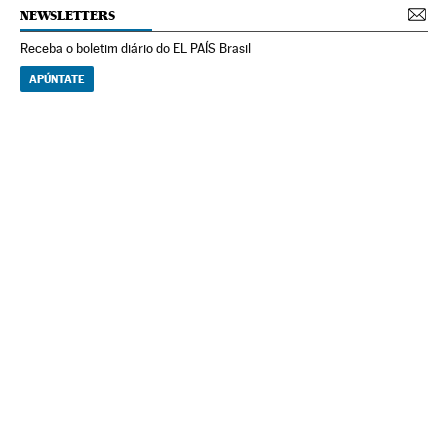
NEWSLETTERS
Receba o boletim diário do EL PAÍS Brasil
APÚNTATE
NEWSLETTERS
Boletín de América
Cada semana en tu cuenta de correo una selección de las noticias,
reportajes y análisis de los periodistas de EL PAÍS con los acontecimientos
más relevantes del continente.
Arquivo