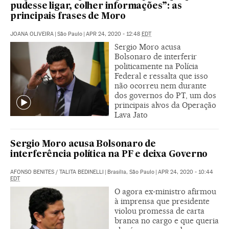
pudesse ligar, colher informações”: as
principais frases de Moro
JOANA OLIVEIRA
|
São Paulo
|
APR 24, 2020 - 12:48
EDT
Sergio Moro acusa
Bolsonaro de interferir
politicamente na Polícia
Federal e ressalta que isso
não ocorreu nem durante
dos governos do PT, um dos
principais alvos da Operação
Lava Jato
Sergio Moro acusa Bolsonaro de
interferência política na PF e deixa Governo
AFONSO BENITES
/
TALITA BEDINELLI
|
Brasília, São Paulo
|
APR 24, 2020 - 10:44
EDT
O agora ex-ministro afirmou
à imprensa que presidente
violou promessa de carta
branca no cargo e que queria