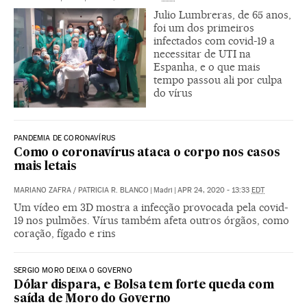
Julio Lumbreras, de 65 anos,
foi um dos primeiros
infectados com covid-19 a
necessitar de UTI na
Espanha, e o que mais
tempo passou ali por culpa
do vírus
PANDEMIA DE CORONAVÍRUS
Como o coronavírus ataca o corpo nos casos
mais letais
MARIANO ZAFRA
/
PATRICIA R. BLANCO
|
Madri
|
APR 24, 2020 - 13:33
EDT
Um vídeo em 3D mostra a infecção provocada pela covid-
19 nos pulmões. Vírus também afeta outros órgãos, como
coração, fígado e rins
SERGIO MORO DEIXA O GOVERNO
Dólar dispara, e Bolsa tem forte queda com
saída de Moro do Governo