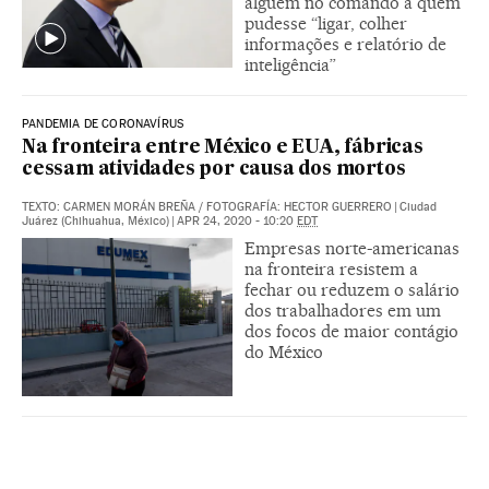
alguém no comando a quem
pudesse “ligar, colher
informações e relatório de
inteligência”
PANDEMIA DE CORONAVÍRUS
Na fronteira entre México e EUA, fábricas
cessam atividades por causa dos mortos
TEXTO: CARMEN MORÁN BREÑA
/
FOTOGRAFÍA: HECTOR GUERRERO
|
Ciudad
Juárez (Chihuahua, México)
|
APR 24, 2020 - 10:20
EDT
Empresas norte-americanas
na fronteira resistem a
fechar ou reduzem o salário
dos trabalhadores em um
dos focos de maior contágio
do México