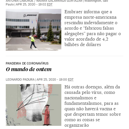
ANTONIA LABORDE
/
NAIARA GALARRAGA GORTÁZAR
|
Washington, São
Paulo
|
APR 25, 2020 - 19:02
EDT
Embraer informa que a
empresa norte-americana
rescindiu indevidamente o
acordo e “fabricou falsas
alegações” para não pagar o
valor acordado de 4,2
bilhões de dólares
PANDEMIA DE CORONAVÍRUS
O mundo de ontem
LEONARDO PADURA
|
APR 25, 2020 - 19:00
EDT
Há outras doenças, além da
causada pelo vírus, como
nacionalismos e
fundamentalismos, para as
quais não haverá vacina e
que despertam temor sobre
como as coisas se
organizarão