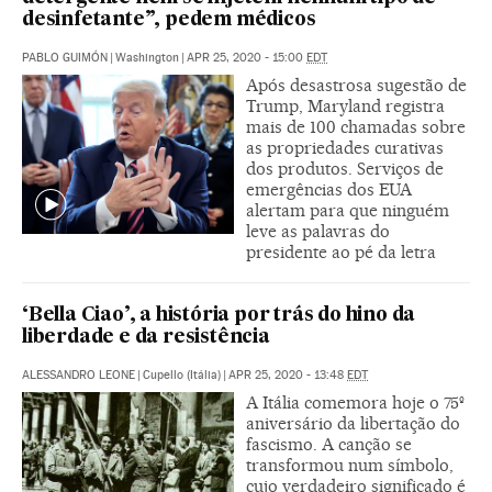
desinfetante”, pedem médicos
PABLO GUIMÓN
|
Washington
|
APR 25, 2020 - 15:00
EDT
Após desastrosa sugestão de
Trump, Maryland registra
mais de 100 chamadas sobre
as propriedades curativas
dos produtos. Serviços de
emergências dos EUA
alertam para que ninguém
leve as palavras do
presidente ao pé da letra
‘Bella Ciao’, a história por trás do hino da
liberdade e da resistência
ALESSANDRO LEONE
|
Cupello (Itália)
|
APR 25, 2020 - 13:48
EDT
A Itália comemora hoje o 75º
aniversário da libertação do
fascismo. A canção se
transformou num símbolo,
cujo verdadeiro significado é