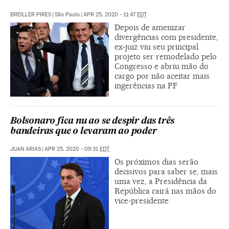
BREILLER PIRES
|
São Paulo
|
APR 25, 2020 - 11:47
EDT
Depois de amenizar
divergências com presidente,
ex-juiz viu seu principal
projeto ser remodelado pelo
Congresso e abriu mão do
cargo por não aceitar mais
ingerências na PF
Bolsonaro fica nu ao se despir das três
bandeiras que o levaram ao poder
JUAN ARIAS
|
APR 25, 2020 - 09:31
EDT
Os próximos dias serão
decisivos para saber se, mais
uma vez, a Presidência da
República cairá nas mãos do
vice-presidente