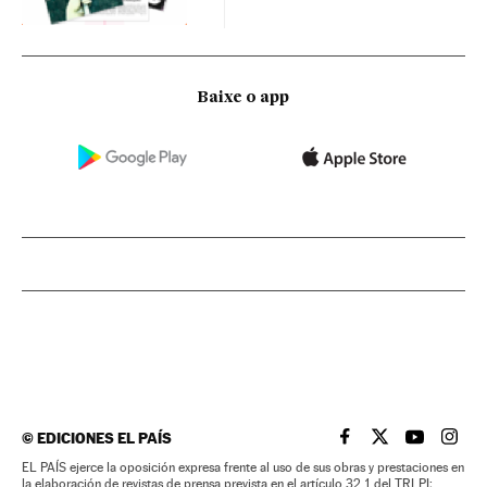
Baixe o app
©
EDICIONES EL PAÍS
EL PAÍS BRASIL EN
EL PAÍS BRASI
EL PAÍS B
EL PA
EL PAÍS ejerce la oposición expresa frente al uso de sus obras y prestaciones en
la elaboración de revistas de prensa prevista en el artículo 32.1 del TRLPI;