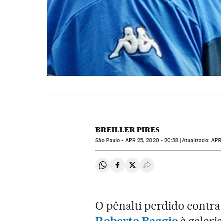
BREILLER PIRES
São Paulo -
APR
25, 2020 - 20:38
atualizado:
AP
Compartir en Whatsapp
Compartir en Facebook
Compartir en Twitter
Desplegar Redes Soci
O pênalti perdido contra 
Roberto Baggio
à galeri