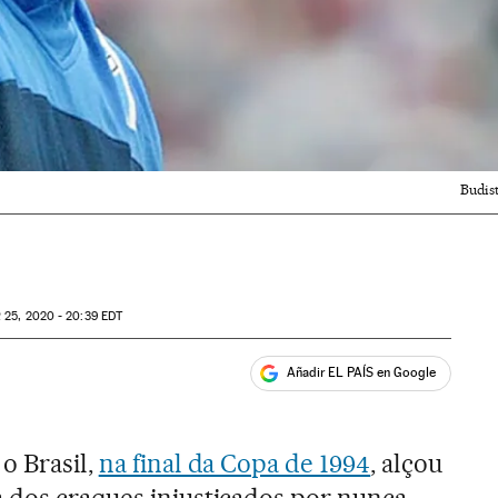
Budist
R
25, 2020 - 20:39
EDT
Añadir EL PAÍS en Google
ales
o Brasil,
na final da Copa de 1994
, alçou
a dos craques injustiçados por nunca