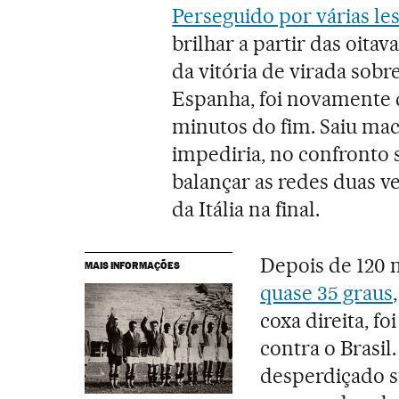
Perseguido por várias le
brilhar a partir das oitav
da vitória de virada sobr
Espanha, foi novamente de
minutos do fim. Saiu mac
impediria, no confronto s
balançar as redes duas ve
da Itália na final.
Depois de 120 
MAIS INFORMAÇÕES
quase 35 graus
coxa direita, fo
contra o Brasil
desperdiçado s