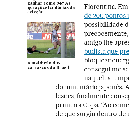
ganhar como 94? As
Fiorentina. Em 
gerações lendárias da
seleção
de 200 pontos 
possibilidade d
precocemente, c
amigo lhe apre
budista que pr
bloquear energi
A maldição dos
consegui me sen
carrascos do Brasil
naqueles tempo
documentário japonês. A
lesões, finalmente conseg
primeira Copa. “Ao começ
de que surgiu dentro de 