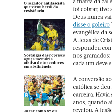
a marca da cal 
O jogador antifascista
foi cobrar, tiv
que virou herói da
resistência
Deus nunca vai
disse o goleiro
evangélica da 
Atletas de Cris
respondeu com 
nos gramados: “
Nostalgia das reprises
aguça memória
cada um deve se
afetiva de torcedores
em abstinência
A conversão ao
católica se de
carreira. Havia
anos, quando a
revelou. A lesão
Jogar como 82 ou