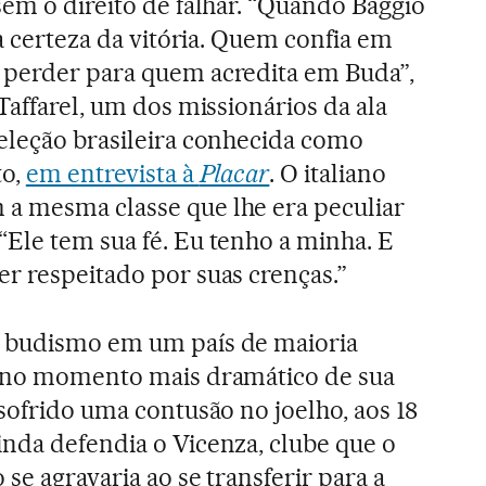
sem o direito de falhar. “Quando Baggio
e a certeza da vitória. Quem confia em
 perder para quem acredita em Buda”,
Taffarel, um dos missionários da ala
seleção brasileira conhecida como
to,
em entrevista à
Placar
. O italiano
a mesma classe que lhe era peculiar
Ele tem sua fé. Eu tenho a minha. E
r respeitado por suas crenças.”
 budismo em um país de maioria
u no momento mais dramático de sua
 sofrido uma contusão no joelho, aos 18
inda defendia o Vicenza, clube que o
 se agravaria ao se transferir para a