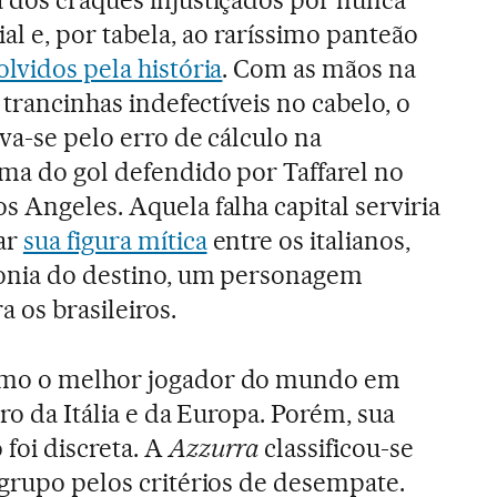
 e, por tabela, ao raríssimo panteão
olvidos pela história
. Com as mãos na
 trancinhas indefectíveis no cabelo, o
ava-se pelo erro de cálculo na
ima do gol defendido por Taffarel no
 Angeles. Aquela falha capital serviria
ar
sua figura mítica
entre os italianos,
ronia do destino, um personagem
 os brasileiros.
omo o melhor jogador do mundo em
iro da Itália e da Europa. Porém, sua
foi discreta. A
Azzurra
classificou-se
 grupo pelos critérios de desempate.