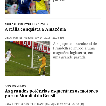
GRUPO D | INGLATERRA 1 X 2 ITÁLIA
A Itália conquista a Amazônia
DIEGO TORRES
|
Manaus
|
JUN 14, 2014 - 21:03
EDT
A equipe contracultural de
Prandelli se impõe a uma
magnífica Inglaterra, em
uma grande partida
COPA DO MUNDO
As grandes potências esquentam os motores
para o Mundial do Brasil
RAFAEL PINEDA
/
JORDI QUIXANO
|
Madri
|
MAY 29, 2014 - 07:30
EDT