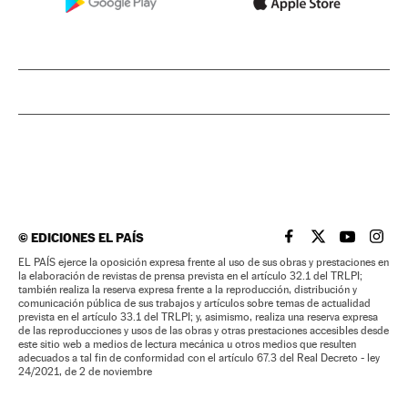
©
EDICIONES EL PAÍS
EL PAÍS BRASIL EN
EL PAÍS BRASI
EL PAÍS B
EL PA
EL PAÍS ejerce la oposición expresa frente al uso de sus obras y prestaciones en
la elaboración de revistas de prensa prevista en el artículo 32.1 del TRLPI;
también realiza la reserva expresa frente a la reproducción, distribución y
comunicación pública de sus trabajos y artículos sobre temas de actualidad
prevista en el artículo 33.1 del TRLPI; y, asimismo, realiza una reserva expresa
de las reproducciones y usos de las obras y otras prestaciones accesibles desde
este sitio web a medios de lectura mecánica u otros medios que resulten
adecuados a tal fin de conformidad con el artículo 67.3 del Real Decreto - ley
24/2021, de 2 de noviembre