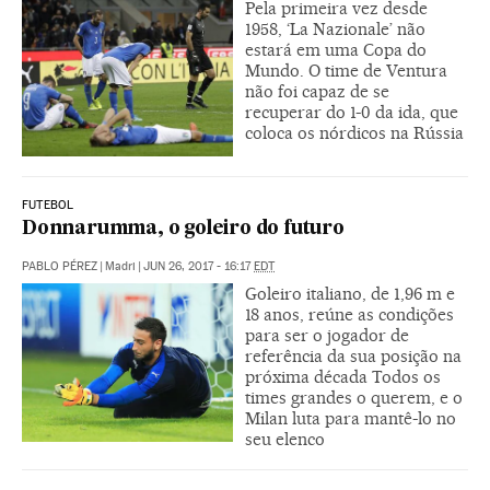
Pela primeira vez desde
1958, ‘La Nazionale’ não
estará em uma Copa do
Mundo. O time de Ventura
não foi capaz de se
recuperar do 1-0 da ida, que
coloca os nórdicos na Rússia
FUTEBOL
Donnarumma, o goleiro do futuro
PABLO PÉREZ
|
Madri
|
JUN 26, 2017 - 16:17
EDT
Goleiro italiano, de 1,96 m e
18 anos, reúne as condições
para ser o jogador de
referência da sua posição na
próxima década Todos os
times grandes o querem, e o
Milan luta para mantê-lo no
seu elenco