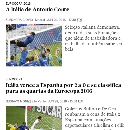
EUROCOPA 2016
A Itália de Antonio Conte
ELEONORA GIOVIO
|
Madrid
|
JUN 29, 2016 - 17:30
EDT
Seleção italiana demonstra,
dentro das suas limitações,
que além de trabalhadora e
trabalhada também sabe ser
bela
EUROCOPA
Itália vence a Espanha por 2 a 0 e se classifica
para as quartas da Eurocopa 2016
GUSTAVO MONIZ
|
São Paulo
|
JUN 28, 2016 - 15:01
EDT
Goleiros Buffon e De Gea
roubaram a cena de Itália x
Espanha com atuações
espetaculares Chiellini e Pellè