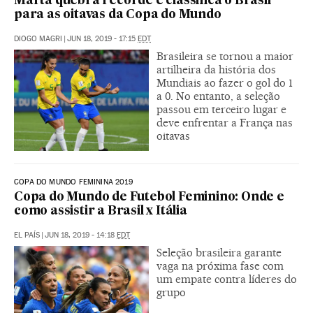
Marta quebra recorde e classifica o Brasil
para as oitavas da Copa do Mundo
DIOGO MAGRI
|
JUN 18, 2019 - 17:15
EDT
Brasileira se tornou a maior
artilheira da história dos
Mundiais ao fazer o gol do 1
a 0. No entanto, a seleção
passou em terceiro lugar e
deve enfrentar a França nas
oitavas
COPA DO MUNDO FEMININA 2019
Copa do Mundo de Futebol Feminino: Onde e
como assistir a Brasil x Itália
EL PAÍS
|
JUN 18, 2019 - 14:18
EDT
Seleção brasileira garante
vaga na próxima fase com
um empate contra líderes do
grupo