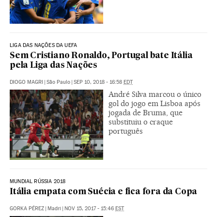
LIGA DAS NAÇÕES DA UEFA
Sem Cristiano Ronaldo, Portugal bate Itália
pela Liga das Nações
DIOGO MAGRI
|
São Paulo
|
SEP 10, 2018 - 16:58
EDT
André Silva marcou o único
gol do jogo em Lisboa após
jogada de Bruma, que
substituiu o craque
português
MUNDIAL RÚSSIA 2018
Itália empata com Suécia e fica fora da Copa
GORKA PÉREZ
|
Madri
|
NOV 15, 2017 - 15:46
EST