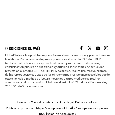
©
EDICIONES EL PAÍS
EL PAÍS BRASIL EN
EL PAÍS BRASI
EL PAÍS B
EL PA
EL PAÍS ejerce la oposición expresa frente al uso de sus obras y prestaciones en
la elaboración de revistas de prensa prevista en el artículo 32.1 del TRLPI;
también realiza la reserva expresa frente a la reproducción, distribución y
comunicación pública de sus trabajos y artículos sobre temas de actualidad
prevista en el artículo 33.1 del TRLPI; y, asimismo, realiza una reserva expresa
de las reproducciones y usos de las obras y otras prestaciones accesibles desde
este sitio web a medios de lectura mecánica u otros medios que resulten
adecuados a tal fin de conformidad con el artículo 67.3 del Real Decreto - ley
24/2021, de 2 de noviembre
Contacto
Venta de contenidos
Aviso legal
Política cookies
Política de privacidad
Mapa
Suscripciones EL PAÍS
Suscripciones empresas
RSS
Índice
Noticias de hoy