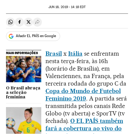
JUN
18, 2019 - 14:18
EDT
Compartir en Whatsapp
Compartir en Facebook
Compartir en Twitter
Desplegar Redes Sociales
Añadir EL PAÍS en Google
Brasil
x
Itália
se enfrentam
MAIS INFORMAÇÕES
nesta terça-feira, às 16h
(horário de Brasília), em
Valenciennes, na França, pela
terceira rodada do grupo C da
O Brasil abraça
Copa do Mundo de Futebol
a seleção
Feminino 2019
. A partida será
feminina
transmitida pelos canais Rede
Globo (tv aberta) e SporTV (tv
fechada).
O EL PAÍS também
fará a cobertura ao vivo do