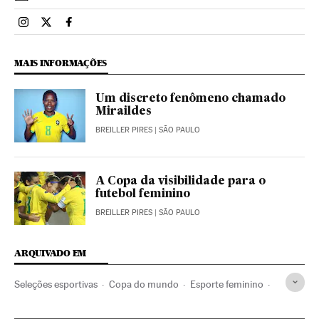
Esportes El País Brasil en Instagram
Esportes El País Brasil en Twitter
Esportes El País Brasil en Facebook
MAIS INFORMAÇÕES
Um discreto fenômeno chamado
Miraildes
BREILLER PIRES
| SÃO PAULO
A Copa da visibilidade para o
futebol feminino
BREILLER PIRES
| SÃO PAULO
ARQUIVADO EM
Seleções esportivas
Copa do mundo
Esporte feminino
Brasil
Campeonato mundial
Futebol
América do Sul