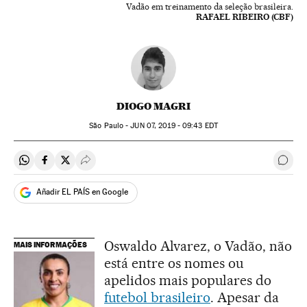
Vadão em treinamento da seleção brasileira.
RAFAEL RIBEIRO (CBF)
DIOGO MAGRI
São Paulo -
JUN
07, 2019 - 09:43
EDT
Compartir en Whatsapp
Compartir en Facebook
Compartir en Twitter
Desplegar Redes Sociales
Come
Añadir EL PAÍS en Google
Oswaldo Alvarez, o Vadão, não
MAIS INFORMAÇÕES
está entre os nomes ou
apelidos mais populares do
futebol brasileiro
. Apesar da