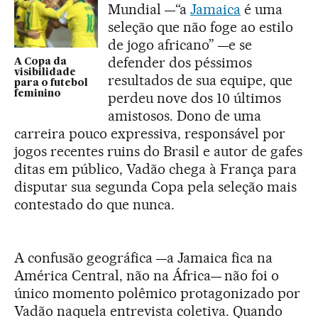
Mundial
“a
Jamaica
é uma
—
seleção que não foge ao estilo
de jogo africano”
e se
—
defender dos péssimos
A Copa da
visibilidade
resultados de sua equipe, que
para o futebol
feminino
perdeu nove dos 10 últimos
amistosos. Dono de uma
carreira pouco expressiva, responsável por
jogos recentes ruins do Brasil e autor de gafes
ditas em público, Vadão chega à França para
disputar sua segunda Copa pela seleção mais
contestado do que nunca.
A confusão geográfica
a Jamaica fica na
—
América Central, não na África
não foi o
— 
único momento polêmico protagonizado por
Vadão naquela entrevista coletiva. Quando