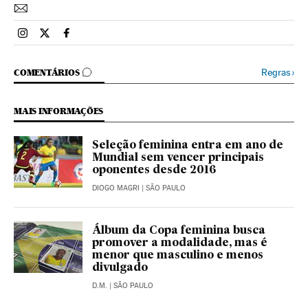
Esportes El País Brasil en Instagram
Esportes El País Brasil en Twitter
Esportes El País Brasil en Facebook
COMENTÁRIOS
Regras
›
COMENTÁRIOS
MAIS INFORMAÇÕES
Seleção feminina entra em ano de
Mundial sem vencer principais
oponentes desde 2016
DIOGO MAGRI
| SÃO PAULO
Álbum da Copa feminina busca
promover a modalidade, mas é
menor que masculino e menos
divulgado
D.M.
| SÃO PAULO