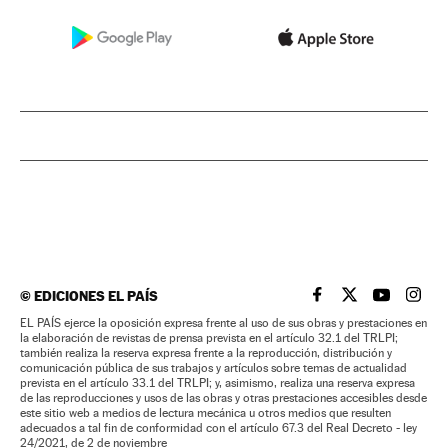
©
EDICIONES EL PAÍS
EL PAÍS BRASIL EN
EL PAÍS BRASI
EL PAÍS B
EL PA
EL PAÍS ejerce la oposición expresa frente al uso de sus obras y prestaciones en
la elaboración de revistas de prensa prevista en el artículo 32.1 del TRLPI;
también realiza la reserva expresa frente a la reproducción, distribución y
comunicación pública de sus trabajos y artículos sobre temas de actualidad
prevista en el artículo 33.1 del TRLPI; y, asimismo, realiza una reserva expresa
de las reproducciones y usos de las obras y otras prestaciones accesibles desde
este sitio web a medios de lectura mecánica u otros medios que resulten
adecuados a tal fin de conformidad con el artículo 67.3 del Real Decreto - ley
24/2021, de 2 de noviembre