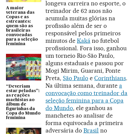
longeva carreira no esporte, o
A maior
treinador de 62 anos não
veterana das
acumula muitas glórias na
Copas e as
estreantes:
profissão além de ser o
quem são as
brasileiras
responsável pelos primeiros
convocadas
minutos de
Kaká
no futebol
para a seleção
feminina
profissional. Fora isso, ganhou
um torneio Rio-São Paulo,
alguns estaduais e passou por
Mogi Mirim, Guarani, Ponte
Preta,
São Paulo
e
Corinthians
.
Na última semana, durante
a
“Deveriam
estar peladas”:
convocação como treinador da
as reações
seleção feminina para a Copa
machistas ao
álbum de
do Mundo
, ele ganhou as
figurinhas da
Copa do Mundo
manchetes ao analisar de
feminina
forma equivocada a primeira
adversária do
Brasil
no