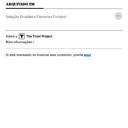
ARQUIVADO EM
Seleção Brasileira Feminina Futebol
Copa Mundo Futebol Feminino 2019
Seleção Brasileira
Mundial futebol feminino
Seleções esportivas
Adere a
Mais informações
Futebol feminino
Esporte feminino
Copa do mundo
Brasil
Futebol
Campeonato mundial
América do Sul
aquí
Si está interesado en licenciar este contenido, pinche
América Latina
Competições
América
Esportes