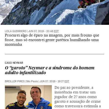
LEILA GUERRIERO
|
JUN 07, 2019 - 20:48
EDT
Procurei algo de épico na imagem, por mais frouxo que
fosse, mas só encontrei gente patética humilhando uma
montanha
CASO NEYMAR
O “garoto” Neymar e a síndrome do homem
adulto infantilizado
BREILLER PIRES
|
São Paulo
|
JUN 07, 2019 - 19:27
EDT
Do pai ao presidente, a
insistência em tratar um
jogador de 27 anos como
garoto e acusação de crime
como travessura estimula a