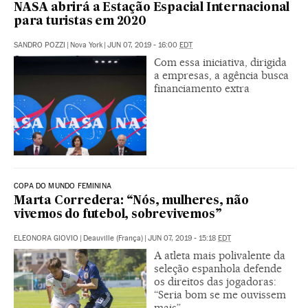
NASA abrirá a Estação Espacial Internacional
para turistas em 2020
SANDRO POZZI
|
Nova York
|
JUN 07, 2019 - 16:00
EDT
Com essa iniciativa, dirigida
a empresas, a agência busca
financiamento extra
COPA DO MUNDO FEMININA
Marta Corredera: “Nós, mulheres, não
vivemos do futebol, sobrevivemos”
ELEONORA GIOVIO
|
Deauville (França)
|
JUN 07, 2019 - 15:18
EDT
A atleta mais polivalente da
seleção espanhola defende
os direitos das jogadoras:
“Seria bom se me ouvissem
mais”