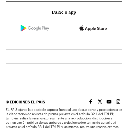
Baixe o app
©
EDICIONES EL PAÍS
EL PAÍS BRASIL EN
EL PAÍS BRASI
EL PAÍS B
EL PA
EL PAÍS ejerce la oposición expresa frente al uso de sus obras y prestaciones en
la elaboración de revistas de prensa prevista en el artículo 32.1 del TRLPI;
también realiza la reserva expresa frente a la reproducción, distribución y
comunicación pública de sus trabajos y artículos sobre temas de actualidad
prevista en el artículo 33.1 del TRLPI; y, asimismo, realiza una reserva expresa