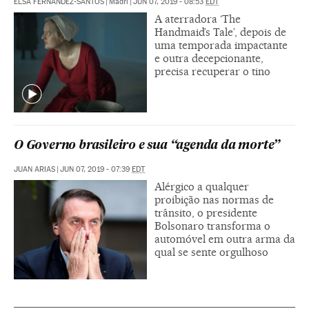
ELSA FERNÁNDEZ-SANTOS
|
Madri
|
JUN 07, 2019 - 08:53
EDT
A aterradora ‘The
Handmaid’s Tale’, depois de
uma temporada impactante
e outra decepcionante,
precisa recuperar o tino
O Governo brasileiro e sua “agenda da morte”
JUAN ARIAS
|
JUN 07, 2019 - 07:39
EDT
Alérgico a qualquer
proibição nas normas de
trânsito, o presidente
Bolsonaro transforma o
automóvel em outra arma da
qual se sente orgulhoso