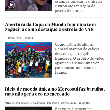
estampa canecas, camisetas
e virou até tatuagem de
jovens feministas
Abertura da Copa do Mundo feminina tem
zagueira como destaque e estreia do VAR
|
JUN 07, 2019 - 19:09
EDT
Como 1,87m de altura,
Renard marcou de cabeça
dois dos quatro gols
franceses. O árbitro de vídeo
apareceu apenas uma vez,
para anular um tento da
França
Ideia de moeda única no Mercosul faz barulho,
mas não gera eco no mercado
HELOÍSA MENDONÇA
/
AGÊNCIAS
|
São Paulo
|
JUN 07, 2019 - 18:27
EDT
Em visita à Argentina,