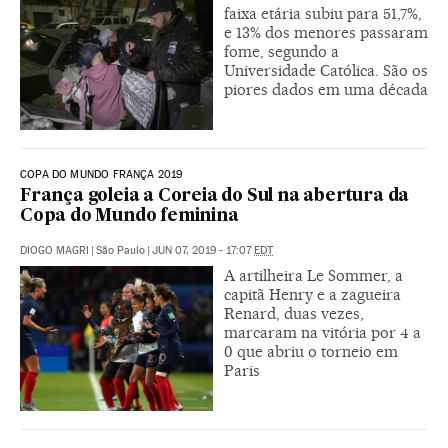
faixa etária subiu para 51,7%,
e 13% dos menores passaram
fome, segundo a
Universidade Católica. São os
piores dados em uma década
COPA DO MUNDO FRANÇA 2019
França goleia a Coreia do Sul na abertura da
Copa do Mundo feminina
DIOGO MAGRI
|
São Paulo
|
JUN 07, 2019 - 17:07
EDT
A artilheira Le Sommer, a
capitã Henry e a zagueira
Renard, duas vezes,
marcaram na vitória por 4 a
0 que abriu o torneio em
Paris