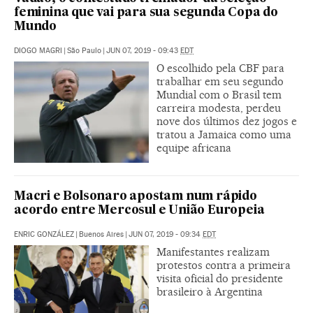
feminina que vai para sua segunda Copa do
Mundo
DIOGO MAGRI
|
São Paulo
|
JUN 07, 2019 - 09:43
EDT
O escolhido pela CBF para
trabalhar em seu segundo
Mundial com o Brasil tem
carreira modesta, perdeu
nove dos últimos dez jogos e
tratou a Jamaica como uma
equipe africana
Macri e Bolsonaro apostam num rápido
acordo entre Mercosul e União Europeia
ENRIC GONZÁLEZ
|
Buenos Aires
|
JUN 07, 2019 - 09:34
EDT
Manifestantes realizam
protestos contra a primeira
visita oficial do presidente
brasileiro à Argentina