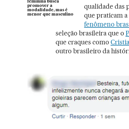
feminina busca
qualidade das p
promover a
modalidade, mas é
que praticam a
menor que masculino
fenômeno brasi
seleção brasileira que o
P
que craques como
Crist
outro brasileiro da históri