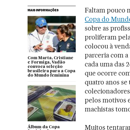
Faltam pouco m
MAIS INFORMAÇÕES
Copa do Mundo
sobre as profis
proliferam pelas
colocou à ven
parceria com a
Com Marta, Cristiane
cada uma das 2
e Formiga, Vadão
convoca seleção
brasileira para a Copa
que ocorre com
do Mundo feminina
quatro anos se 
colecionadores
pelos motivos 
machistas tomou
Muitos tentara
Álbum da Copa