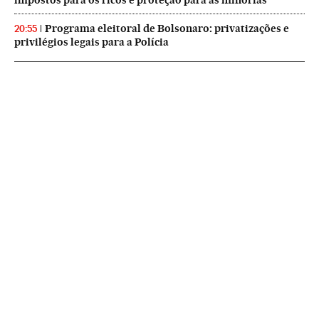
impostos para os ricos e proteção para as minorias
Programa eleitoral de Bolsonaro: privatizações e
20:55
privilégios legais para a Polícia
NEWSLETTERS
Boletín de América
Cada semana en tu cuenta de correo una selección de las noticias,
reportajes y análisis de los periodistas de EL PAÍS con los acontecimientos
más relevantes del continente.