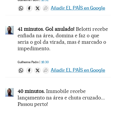
Guilherme Padin
16:31
Añadir EL PAÍS en Google
Compartir en Whatsapp
Compartir en Facebook
Compartir en Twitter
Desplegar Redes Sociales
41 minutos. Gol anulado!
Belotti recebe
enfiada na área, domina e faz o que
seria o gol da virada, mas é marcado o
impedimento.
Guilherme Padin
16:30
Añadir EL PAÍS en Google
Compartir en Whatsapp
Compartir en Facebook
Compartir en Twitter
Desplegar Redes Sociales
40 minutos.
Immobile recebe
lançamento na área e chuta cruzado...
Passou perto!