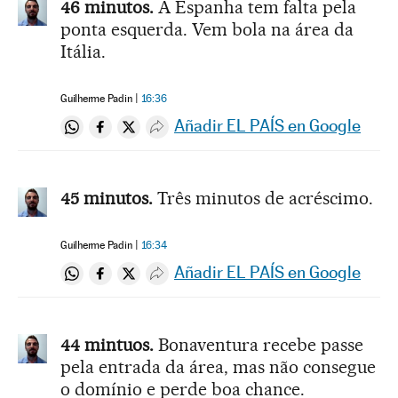
46 minutos.
A Espanha tem falta pela
ponta esquerda. Vem bola na área da
Itália.
Guilherme Padin
16:36
Añadir EL PAÍS en Google
Compartir en Whatsapp
Compartir en Facebook
Compartir en Twitter
Desplegar Redes Sociales
45 minutos.
Três minutos de acréscimo.
Guilherme Padin
16:34
Añadir EL PAÍS en Google
Compartir en Whatsapp
Compartir en Facebook
Compartir en Twitter
Desplegar Redes Sociales
44 mintuos.
Bonaventura recebe passe
pela entrada da área, mas não consegue
o domínio e perde boa chance.