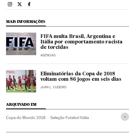
Esportes El País Brasil en Instagram
Esportes El País Brasil en Twitter
Esportes El País Brasil en Facebook
MAIS INFORMAÇÕES
FIFA multa Brasil, Argentina e
Itália por comportamento racista
de torcidas
AGENCIAS
Eliminatórias da Copa de 2018
voltam com 86 jogos em seis dias
JUAN L. CUDEIRO
ARQUIVADO EM
Copa do Mundo 2018
Seleção Futebol Itália
Eliminatórias
Seleção Espanhola
Seleção italiana