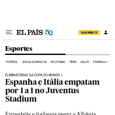
Pular para o conteúdo
SUSCRÍBETE
Esportes
FUTEBOL
JOGOS OLÍMPICOS
ATLETISMO
TÊNIS
GOLFE
FORMULA 1
ELIMINATÓRIAS DA COPA DO MUNDO
Espanha e Itália empatam
por 1 a 1 no Juventus
Stadium
Espanhóis e italianos veem a Albânia