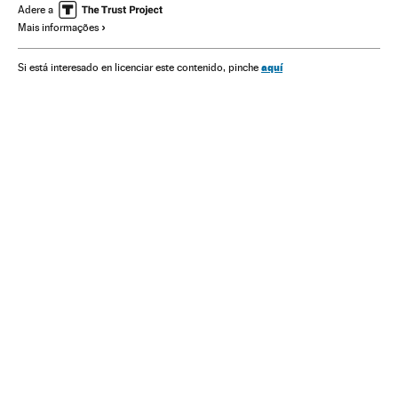
Jogos futebol
Resultados desportivos
Adere a
Mais informações
Copa do Mundo Futebol
Seleções esportivas
Copa do mundo
Brasil
Campeonato mundial
Futebol
aquí
Si está interesado en licenciar este contenido, pinche
América do Sul
América Latina
Competições
América
Esportes