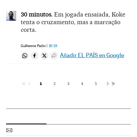
30 minutos.
Em jogada ensaiada, Koke
tenta o cruzamento, mas a marcação
corta.
Guilherme Padin
16:19
Añadir EL PAÍS en Google
Compartir en Whatsapp
Compartir en Facebook
Compartir en Twitter
Desplegar Redes Sociales
1
2
3
4
5