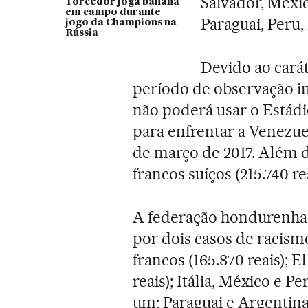
Salvador, Méxic
Torcedor joga banana
em campo durante
Paraguai, Peru, 
jogo da Champions na
Rússia
Devido ao carát
período de observação i
não poderá usar o Estádi
para enfrentar a Venezue
de março de 2017. Além d
francos suíços (215.740 re
A federação hondurenha
por dois casos de racism
francos (165.870 reais); E
reais); Itália, México e P
um; Paraguai e Argentina 