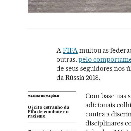
A
FIFA
multou as federa
outras,
pelo comportame
de seus seguidores nos ú
da Rússia 2018.
Com base nas s
MAIS INFORMAÇÕES
adicionais colh
O jeito estranho da
Fifa de combater o
contra a discr
racismo
disciplinares c