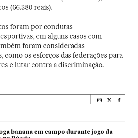
s (66.380 reais).
tos foram por condutas
desportivas, em alguns casos com
Também foram consideradas
, como os esforços das federações para
es e lutar contra a discriminação.
Esportes El País B
Esportes El Pa
Esportes
oga banana em campo durante jogo da