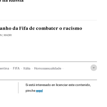
 na Rússia
tranho da Fifa de combater o racismo
EN
| MADRI
entina
FIFA
Itália
Homossexualidade
smo
Times esportes
Orientação sexual
Brasil
Si está interesado en licenciar este contenido,
esportivas
Sexualidade
América do Sul
Delitos ódio
aquí
pinche
s
América
Delitos
Europa
Problemas sociais