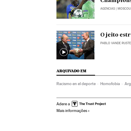
Champions
AGENCIAS
| MOSCOU
O jeito es
PABLO VANDE RUST
ARQUIVADO EM
Racismo en el deporte
Homofobia
Arg
Clubes futebol
Europa Ocidental
Raci
Adere a
Futebol
Discriminação
Organizações d
Mais informações
América Latina
Preconceitos
Esporte