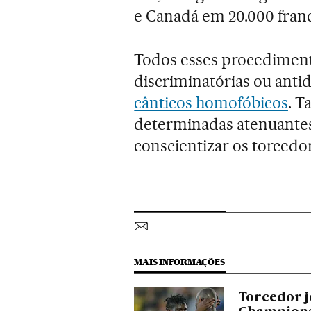
e Canadá em 20.000 franco
Todos esses procedimen
discriminatórias ou anti
cânticos homofóbicos
. 
determinadas atenuantes
conscientizar os torcedor
MAIS INFORMAÇÕES
Torcedor j