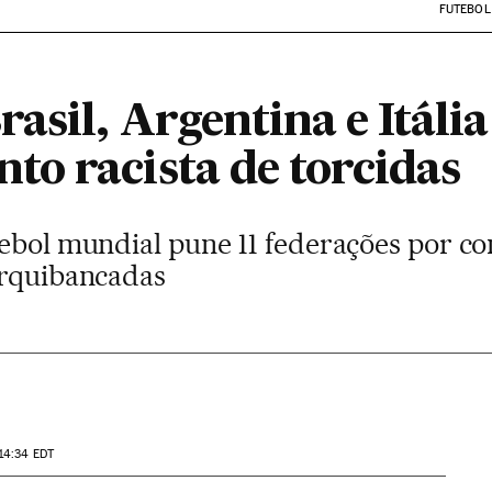
FUTEBOL
asil, Argentina e Itália
o racista de torcidas
tebol mundial pune 11 federações por c
arquibancadas
14:34
EDT