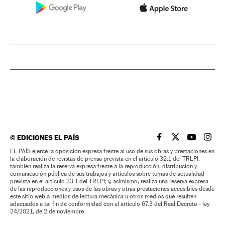
©
EDICIONES EL PAÍS
EL PAÍS BRASIL EN
EL PAÍS BRASI
EL PAÍS B
EL PA
EL PAÍS ejerce la oposición expresa frente al uso de sus obras y prestaciones en
la elaboración de revistas de prensa prevista en el artículo 32.1 del TRLPI;
también realiza la reserva expresa frente a la reproducción, distribución y
comunicación pública de sus trabajos y artículos sobre temas de actualidad
prevista en el artículo 33.1 del TRLPI; y, asimismo, realiza una reserva expresa
de las reproducciones y usos de las obras y otras prestaciones accesibles desde
este sitio web a medios de lectura mecánica u otros medios que resulten
adecuados a tal fin de conformidad con el artículo 67.3 del Real Decreto - ley
24/2021, de 2 de noviembre