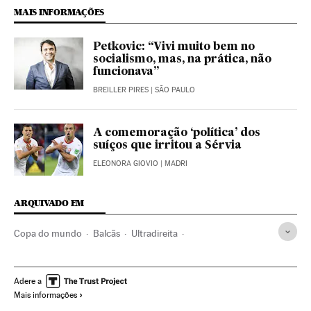
MAIS INFORMAÇÕES
Petkovic: “Vivi muito bem no
socialismo, mas, na prática, não
funcionava”
BREILLER PIRES
| SÃO PAULO
A comemoração ‘política’ dos
suíços que irritou a Sérvia
ELEONORA GIOVIO
| MADRI
ARQUIVADO EM
Copa do mundo
Balcãs
Ultradireita
Segunda Guerra Mundial
Brasil
Campeonato mundial
Futebol
História contemporânea
Ideologias
Adere a
Mais informações
Competições
Copa do Mundo 2018
Guerra
História