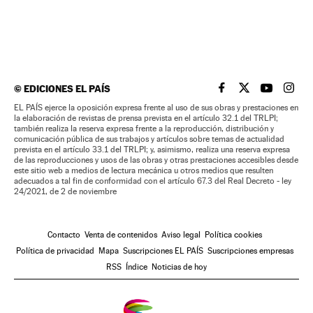
©
EDICIONES EL PAÍS
EL PAÍS BRASIL EN
EL PAÍS BRASI
EL PAÍS B
EL PA
EL PAÍS ejerce la oposición expresa frente al uso de sus obras y prestaciones en
la elaboración de revistas de prensa prevista en el artículo 32.1 del TRLPI;
también realiza la reserva expresa frente a la reproducción, distribución y
comunicación pública de sus trabajos y artículos sobre temas de actualidad
prevista en el artículo 33.1 del TRLPI; y, asimismo, realiza una reserva expresa
de las reproducciones y usos de las obras y otras prestaciones accesibles desde
este sitio web a medios de lectura mecánica u otros medios que resulten
adecuados a tal fin de conformidad con el artículo 67.3 del Real Decreto - ley
24/2021, de 2 de noviembre
Contacto
Venta de contenidos
Aviso legal
Política cookies
Política de privacidad
Mapa
Suscripciones EL PAÍS
Suscripciones empresas
RSS
Índice
Noticias de hoy