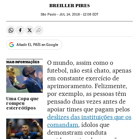
BREILLER PIRES
São Paulo -
JUL
14, 2018 - 12:08
EDT
Compartir en Whatsapp
Compartir en Facebook
Compartir en Twitter
Desplegar Redes Sociales
Añadir EL PAÍS en Google
O mundo, assim como o
MAIS INFORMAÇÕES
futebol, não está chato, apenas
em constante exercício de
aprimoramento. Felizmente,
por exemplo, as pessoas têm
Uma Copa que
pensado duas vezes antes de
rompeu
apoiar times que pagam pelos
estereótipos
deslizes das instituições que os
comandam
, ídolos que
demonstram conduta