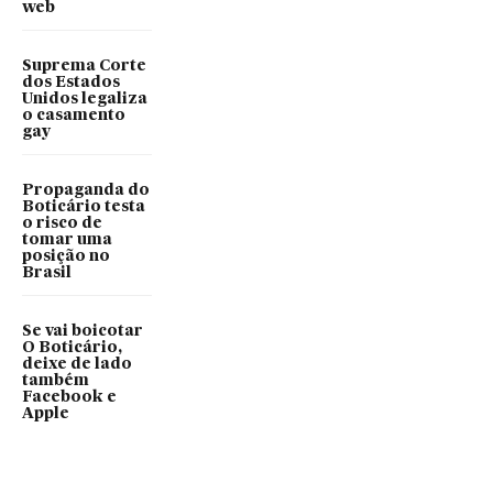
web
Suprema Corte
dos Estados
Unidos legaliza
o casamento
gay
Propaganda do
Boticário testa
o risco de
tomar uma
posição no
Brasil
Se vai boicotar
O Boticário,
deixe de lado
também
Facebook e
Apple