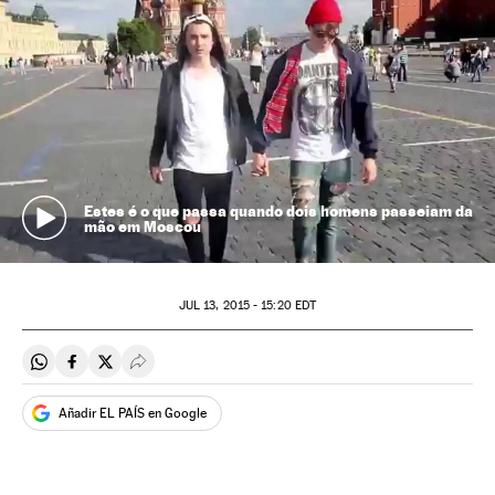
Estes é o que passa quando dois homens passeiam da
mão em Moscou
JUL
13, 2015 - 15:20
EDT
Compartir en Whatsapp
Compartir en Facebook
Compartir en Twitter
Desplegar Redes Sociales
Añadir EL PAÍS en Google