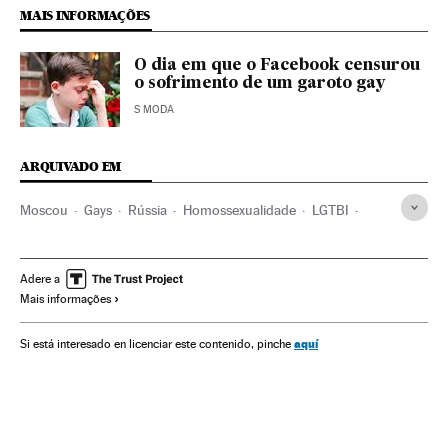
MAIS INFORMAÇÕES
O dia em que o Facebook censurou
o sofrimento de um garoto gay
S MODA
ARQUIVADO EM
Moscou
Gays
Rússia
Homossexualidade
LGTBI
Europa Leste
Grupos sociais
Europa
Orientação sexual
Sexualidade
Sociedade
Adere a
Mais informações
aquí
Si está interesado en licenciar este contenido, pinche