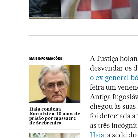
A Justiça hola
MAIS INFORMAÇÕES
desvendar os d
o ex-general b
feira um venen
Antiga Iugosláv
chegou às suas
Haia condena
foi detectada a
Karadzic a 40 anos de
prisão por massacre
de Srebrenica
as três incógni
Haia
, a sede do