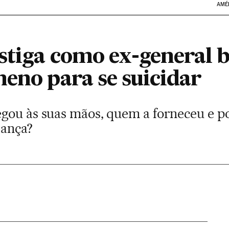
AMÉ
stiga como ex-general 
neno para se suicidar
gou às suas mãos, quem a forneceu e po
rança?