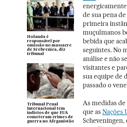
energicamente 
de sua pena de
primeira instân
muçulmanos bó
Holanda é
bebida que aca
responsável por
omissão no massacre
seguintes. No 
de Srebrenica, diz
tribunal
análise e não 
visitantes e p
sua equipe de 
passado o vene
As medidas de 
Tribunal Penal
Internacional tem
que as
Nações 
indícios de que EUA
cometeram crimes de
Scheveningen, o
guerra no Afeganistão