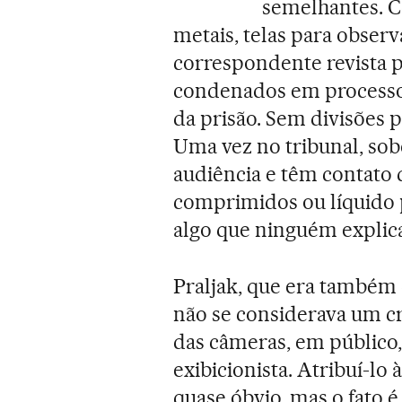
semelhantes. C
metais, telas para obser
correspondente revista po
condenados em processo
da prisão. Sem divisões 
Uma vez no tribunal, sob
audiência e têm contato 
comprimidos ou líquido 
algo que ninguém explica
Praljak, que era também e
não se considerava um cr
das câmeras, em público
exibicionista. Atribuí-lo 
quase óbvio, mas o fato 