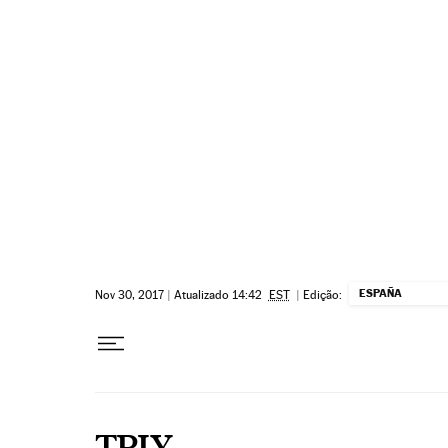
Pular para o conteúdo
ESPAÑA
Nov 30, 2017
|
Atualizado 14:42
EST
|
Edição:
TPIY