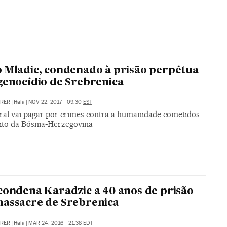
 Mladic, condenado à prisão perpétua
genocídio de Srebrenica
RRER
|
Haia
|
NOV 22, 2017 - 09:30
EST
ral vai pagar por crimes contra a humanidade cometidos
lito da Bósnia-Herzegovina
condena Karadzic a 40 anos de prisão
assacre de Srebrenica
RRER
|
Haia
|
MAR 24, 2016 - 21:38
EDT