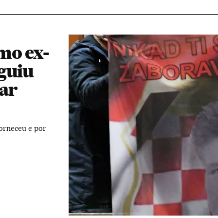
mo ex-
guiu
dar
orneceu e por