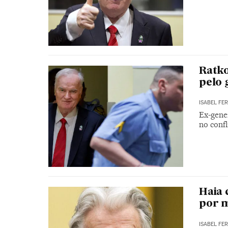
Ratko
pelo 
ISABEL FE
Ex-gene
no conf
Haia 
por m
ISABEL FE