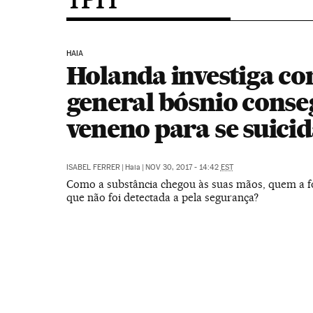
HAIA
Holanda investiga co
general bósnio conse
veneno para se suici
ISABEL FERRER
|
Haia
|
NOV 30, 2017 - 14:42
EST
Como a substância chegou às suas mãos, quem a f
que não foi detectada a pela segurança?