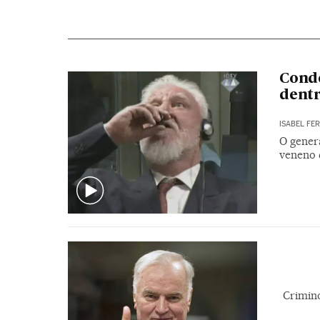
Conde
dentr
ISABEL FE
O gener
veneno d
Crimino