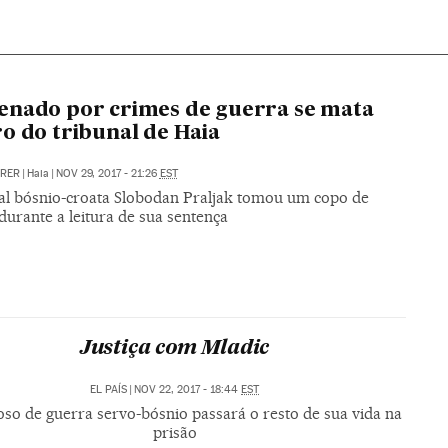
nado por crimes de guerra se mata
o do tribunal de Haia
RRER
|
Haia
|
NOV 29, 2017 - 21:26
EST
al bósnio-croata Slobodan Praljak tomou um copo de
urante a leitura de sua sentença
Justiça com Mladic
EL PAÍS
|
NOV 22, 2017 - 18:44
EST
so de guerra servo-bósnio passará o resto de sua vida na
prisão