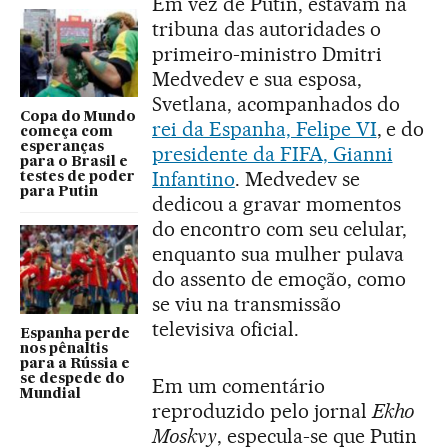
Em vez de Putin, estavam na
tribuna das autoridades o
primeiro-ministro Dmitri
Medvedev e sua esposa,
Svetlana, acompanhados do
Copa do Mundo
rei da Espanha, Felipe VI
, e do
começa com
esperanças
presidente da FIFA, Gianni
para o Brasil e
Infantino
. Medvedev se
testes de poder
para Putin
dedicou a gravar momentos
do encontro com seu celular,
enquanto sua mulher pulava
do assento de emoção, como
se viu na transmissão
televisiva oficial.
Espanha perde
nos pênaltis
para a Rússia e
se despede do
Em um comentário
Mundial
reproduzido pelo jornal
Ekho
Moskvy
, especula-se que Putin