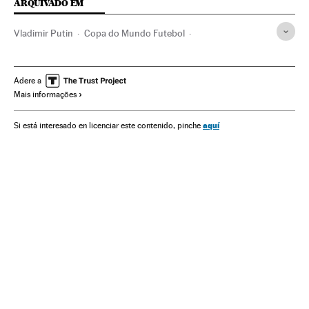
ARQUIVADO EM
Vladimir Putin
Copa do Mundo Futebol
Copa do mundo
Rússia
Campeonato mundial
Futebol
Europa Leste
Competições
Europa
Esportes
Adere a
Mais informações
aquí
Si está interesado en licenciar este contenido, pinche