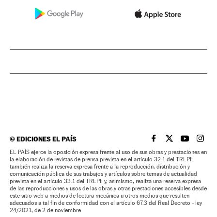
©
EDICIONES EL PAÍS
EL PAÍS BRASIL EN
EL PAÍS BRASI
EL PAÍS B
EL PA
EL PAÍS ejerce la oposición expresa frente al uso de sus obras y prestaciones en
la elaboración de revistas de prensa prevista en el artículo 32.1 del TRLPI;
también realiza la reserva expresa frente a la reproducción, distribución y
comunicación pública de sus trabajos y artículos sobre temas de actualidad
prevista en el artículo 33.1 del TRLPI; y, asimismo, realiza una reserva expresa
de las reproducciones y usos de las obras y otras prestaciones accesibles desde
este sitio web a medios de lectura mecánica u otros medios que resulten
adecuados a tal fin de conformidad con el artículo 67.3 del Real Decreto - ley
24/2021, de 2 de noviembre