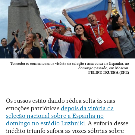
Torcedores comemoram a vitória da seleção russa contra a Espanha, no
domingo passado, em Moscou.
FELIPE TRUEBA (EFE)
Os russos estão dando rédea solta às suas
emoções patrióticas
depois da vitória da
seleção nacional sobre a Espanha no
domingo no estádio Luzhniki
. A euforia desse
inédito triunfo sufoca as vozes sóbrias sobre