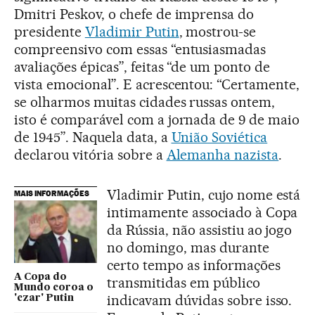
Dmitri Peskov, o chefe de imprensa do
presidente
Vladimir Putin
, mostrou-se
compreensivo com essas “entusiasmadas
avaliações épicas”, feitas “de um ponto de
vista emocional”. E acrescentou: “Certamente,
se olharmos muitas cidades russas ontem,
isto é comparável com a jornada de 9 de maio
de 1945”. Naquela data, a
União Soviética
declarou vitória sobre a
Alemanha nazista
.
Vladimir Putin, cujo nome está
MAIS INFORMAÇÕES
intimamente associado à Copa
da Rússia, não assistiu ao jogo
no domingo, mas durante
certo tempo as informações
A Copa do
transmitidas em público
Mundo coroa o
indicavam dúvidas sobre isso.
'czar' Putin