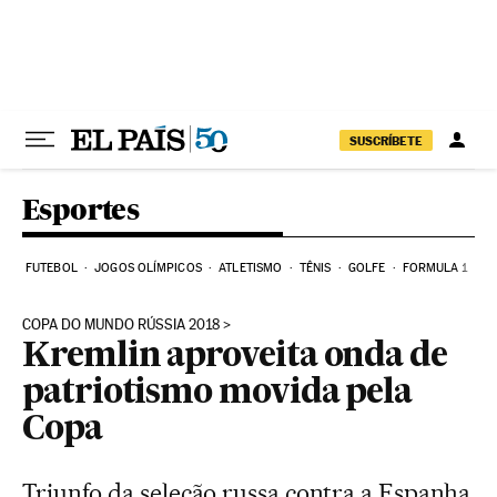
Pular para o conteúdo
SUSCRÍBETE
Esportes
FUTEBOL
JOGOS OLÍMPICOS
ATLETISMO
TÊNIS
GOLFE
FORMULA 1
COPA DO MUNDO RÚSSIA 2018
Kremlin aproveita onda de
patriotismo movida pela
Copa
Triunfo da seleção russa contra a Espanha