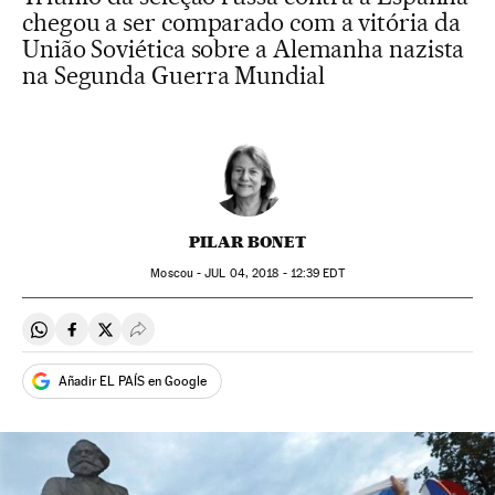
chegou a ser comparado com a vitória da
União Soviética sobre a Alemanha nazista
na Segunda Guerra Mundial
PILAR BONET
Moscou -
JUL
04, 2018 - 12:39
EDT
Compartir en Whatsapp
Compartir en Facebook
Compartir en Twitter
Desplegar Redes Sociales
Añadir EL PAÍS en Google