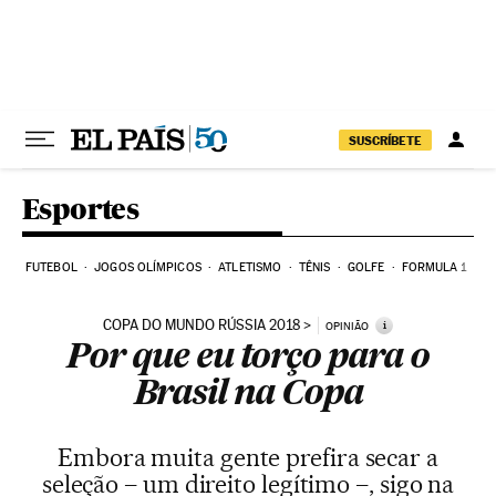
Pular para o conteúdo
SUSCRÍBETE
Esportes
FUTEBOL
JOGOS OLÍMPICOS
ATLETISMO
TÊNIS
GOLFE
FORMULA 1
COPA DO MUNDO RÚSSIA 2018
i
OPINIÃO
Por que eu torço para o
Brasil na Copa
Embora muita gente prefira secar a
seleção – um direito legítimo –, sigo na