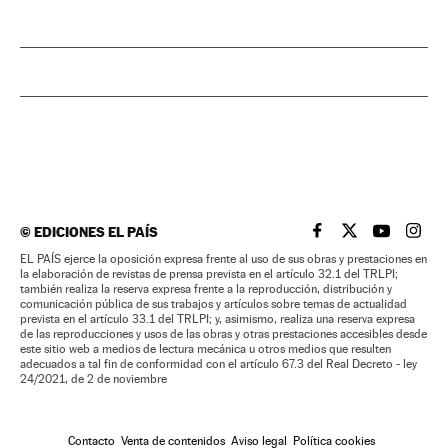
©
EDICIONES EL PAÍS
EL PAÍS BRASIL EN
EL PAÍS BRASI
EL PAÍS B
EL PA
EL PAÍS ejerce la oposición expresa frente al uso de sus obras y prestaciones en
la elaboración de revistas de prensa prevista en el artículo 32.1 del TRLPI;
también realiza la reserva expresa frente a la reproducción, distribución y
comunicación pública de sus trabajos y artículos sobre temas de actualidad
prevista en el artículo 33.1 del TRLPI; y, asimismo, realiza una reserva expresa
de las reproducciones y usos de las obras y otras prestaciones accesibles desde
este sitio web a medios de lectura mecánica u otros medios que resulten
adecuados a tal fin de conformidad con el artículo 67.3 del Real Decreto - ley
24/2021, de 2 de noviembre
Contacto
Venta de contenidos
Aviso legal
Política cookies