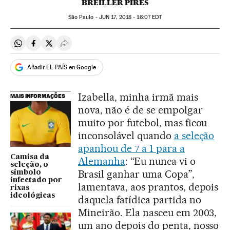
BREILLER PIRES
São Paulo -
JUN
17, 2018 - 16:07
EDT
Compartir en Whatsapp
Compartir en Facebook
Compartir en Twitter
Desplegar Redes Sociales
Añadir EL PAÍS en Google
Izabella, minha irmã mais
MAIS INFORMAÇÕES
nova, não é de se empolgar
muito por futebol, mas ficou
inconsolável quando
a seleção
apanhou de 7 a 1 para a
Camisa da
Alemanha
: “Eu nunca vi o
seleção, o
Brasil ganhar uma Copa”,
símbolo
infectado por
lamentava, aos prantos, depois
rixas
ideológicas
daquela fatídica partida no
Mineirão. Ela nasceu em 2003,
um ano depois do penta, nosso