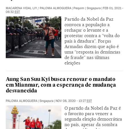
MACARENA VIDAL LIY
/
PALOMA ALMOGUERA
|
Pequim | Singapura
|
FEB 01, 2021 -
06:32
EST
Partido da Nobel da Paz
convoca a população a
rechaçar o levante e a
protestar contra a “volta do
país à ditadura”. Forças
Armadas dizem que ação é
uma “resposta às denúncias
de fraude” nas últimas
eleições
Aung San Suu Kyi busca renovar o mandato
em Mianmar, com a esperança de mudança
desvanecida
PALOMA ALMOGUERA
|
Singapura
|
NOV 08, 2020 - 13:27
EST
O partido da Nobel da Paz é
o favorito para vencer a
segunda eleição democrática
no país, apesar da sombra