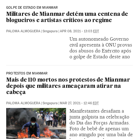
GOLPE DE ESTADO EM MIANMAR
Militares de Mianmar detém uma centena de
blogueiros e artistas críticos ao regime
PALOMA ALMOGUERA
|
Singapura
|
APR 08, 2021 - 13:03
EDT
Um autonomeado Governo
civil apresenta à ONU provas
dos abusos do Exército após
o golpe de Estado deste ano
PROTESTOS EM MIANMAR
Mais de 110 mortos nos protestos de Mianmar
depois que militares ameaçaram atirar na
cabeça
PALOMA ALMOGUERA
|
Singapura
|
MAR 27, 2021 - 12:46
EDT
Manifestantes desafiam a
junta golpista na celebração
do Dia das Forças Armadas.
Foto de bebê de apenas um
ano atingido por uma bala de