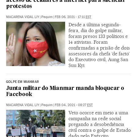
acesso de celulares à Internet para silenciar
protestos
MACARENA VIDAL LIY
|
Pequim
|
FEB 06, 2021 - 17:11
EST
Desde a última segunda-
feira, dia do golpe militar,
foram presos 133 políticos e
14 ativistas. Foram
confirmadas a prisão de dois
assessores da chefa ‘de facto’
do Executivo civil, Aung San
Suu Kyi
GOLPE EM MIANMAR
Junta militar do Mianmar manda bloquear o
Facebook
MACARENA VIDAL LIY
|
Pequim
|
FEB 04, 2021 - 08:27
EST
Veto ocorre em meio a uma
campanha na rede social
pregando a desobediência
civil contra o golpe de Estado
dado pelo Exército