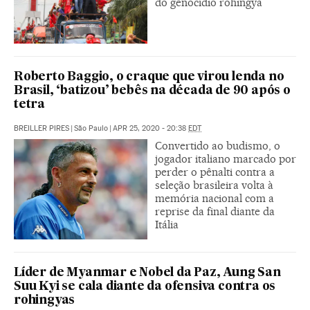
do genocídio rohingya
Roberto Baggio, o craque que virou lenda no
Brasil, ‘batizou’ bebês na década de 90 após o
tetra
BREILLER PIRES
|
São Paulo
|
APR 25, 2020 - 20:38
EDT
Convertido ao budismo, o
jogador italiano marcado por
perder o pênalti contra a
seleção brasileira volta à
memória nacional com a
reprise da final diante da
Itália
Líder de Myanmar e Nobel da Paz, Aung San
Suu Kyi se cala diante da ofensiva contra os
rohingyas