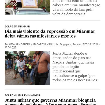
anos morta com um tiro na
cabeça em uma manifestação
vira símbolo da luta pela
volta da democracia
GOLPE EM MIANMAR
Dia mais violento da repressão em Mianmar
deixa vários manifestantes mortos
PALOMA ALMOGUERA
/
MACARENA VIDAL LIY
|
Singapura, Pequim
|
FEB 28, 2021 -
12:50
EST
Junta Militar depõe o
embaixador do país nas
Nações Unidas, que havia
pedido ao órgão
internacional que
neutralizasse o golpe “por
todos os meios necessários”
GOLPE MILITAR EM MIANMAR
Junta militar que governa Mianmar bloqueia