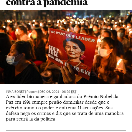
contra a pandemia
INMA BONET
|
Pequim
|
DEC 06, 2021 - 06:59
EST
A ex-líder birmanesa e ganhadora do Prêmio Nobel da
Paz em 1991 cumpre prisão domiciliar desde que o
exército tomou o poder e enfrenta 11 acusações. Sua
defesa nega os crimes e diz que se trata de uma manobra
para retirá-la da política