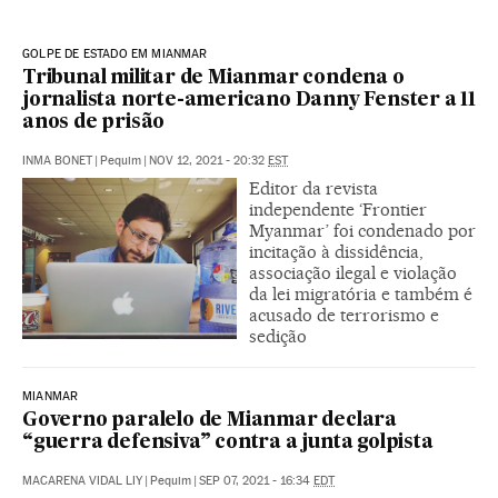
GOLPE DE ESTADO EM MIANMAR
Tribunal militar de Mianmar condena o
jornalista norte-americano Danny Fenster a 11
anos de prisão
INMA BONET
|
Pequim
|
NOV 12, 2021 - 20:32
EST
Editor da revista
independente ‘Frontier
Myanmar’ foi condenado por
incitação à dissidência,
associação ilegal e violação
da lei migratória e também é
acusado de terrorismo e
sedição
MIANMAR
Governo paralelo de Mianmar declara
“guerra defensiva” contra a junta golpista
MACARENA VIDAL LIY
|
Pequim
|
SEP 07, 2021 - 16:34
EDT