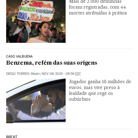
Mais de 2.000 denúncias
foram registradas, com 44
mortes atribuídas à prática
CASO VALBUENA
Benzema, refém das suas origens
DIEGO TORRES
|
Madri
|
NOV 09, 2015 - 08:56
EST
Jogador ganha 10 milhões de
euros, mas vive preso à
lealdade que rege os
subúrbios
BREXIT