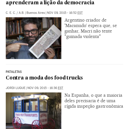
aprenderam a lição da democracia
C. E. C.
/
A.B.
|
Buenos Aires
|
NOV 09, 2015 - 16:52
EST
Argentino criador de
'Macanudo’ espera que, se
ganhar, Macri não tente
"guinada violenta"
PATALETAS
Contra a moda dos food trucks
JORDI LUQUE
|
NOV 09, 2015 - 16:36
EST
Na Espanha, o que a maioria
deles precisaria é de uma
rígida inspeção gastronômica