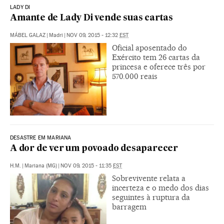
LADY DI
Amante de Lady Di vende suas cartas
MÁBEL GALAZ
|
Madri
|
NOV 09, 2015 - 12:32
EST
Oficial aposentado do
Exército tem 26 cartas da
princesa e oferece três por
570.000 reais
DESASTRE EM MARIANA
A dor de ver um povoado desaparecer
H.M.
|
Mariana (MG)
|
NOV 09, 2015 - 11:35
EST
Sobrevivente relata a
incerteza e o medo dos dias
seguintes à ruptura da
barragem