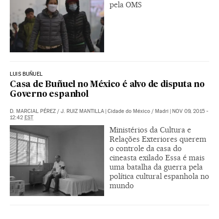
pela OMS
LUIS BUÑUEL
Casa de Buñuel no México é alvo de disputa no
Governo espanhol
D. MARCIAL PÉREZ
/
J. RUIZ MANTILLA
|
Cidade do México / Madri
|
NOV 09, 2015 -
12:42
EST
Ministérios da Cultura e
Relações Exteriores querem
o controle da casa do
cineasta exilado Essa é mais
uma batalha da guerra pela
política cultural espanhola no
mundo