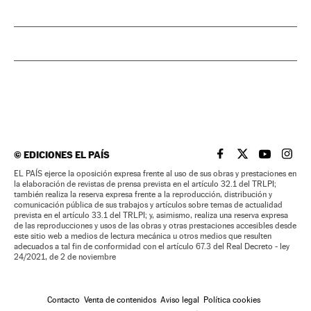
©
EDICIONES EL PAÍS
EL PAÍS BRASIL EN
EL PAÍS BRASI
EL PAÍS B
EL PA
EL PAÍS ejerce la oposición expresa frente al uso de sus obras y prestaciones en
la elaboración de revistas de prensa prevista en el artículo 32.1 del TRLPI;
también realiza la reserva expresa frente a la reproducción, distribución y
comunicación pública de sus trabajos y artículos sobre temas de actualidad
prevista en el artículo 33.1 del TRLPI; y, asimismo, realiza una reserva expresa
de las reproducciones y usos de las obras y otras prestaciones accesibles desde
este sitio web a medios de lectura mecánica u otros medios que resulten
adecuados a tal fin de conformidad con el artículo 67.3 del Real Decreto - ley
24/2021, de 2 de noviembre
Contacto
Venta de contenidos
Aviso legal
Política cookies