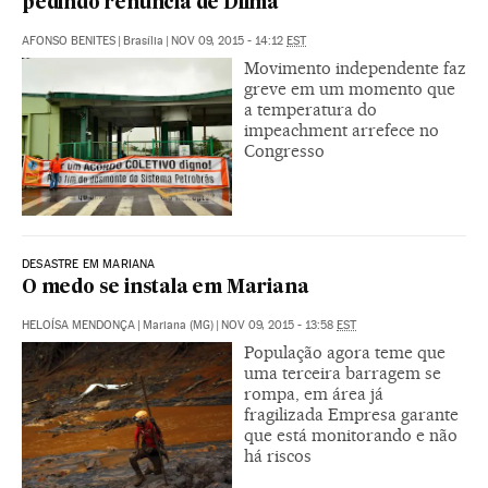
pedindo renúncia de Dilma
AFONSO BENITES
|
Brasília
|
NOV 09, 2015 - 14:12
EST
Movimento independente faz
greve em um momento que
a temperatura do
impeachment arrefece no
Congresso
DESASTRE EM MARIANA
O medo se instala em Mariana
HELOÍSA MENDONÇA
|
Mariana (MG)
|
NOV 09, 2015 - 13:58
EST
População agora teme que
uma terceira barragem se
rompa, em área já
fragilizada Empresa garante
que está monitorando e não
há riscos