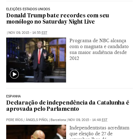
ELEIÇÕES ESTADOS UNIDOS
Donald Trump bate recordes com seu
monólogo no Saturday Night Live
|
NOV 09, 2015 - 14:55
EST
Programa de NBC alcança
com o magnata e candidato
sua maior audiência desde
2012
ESPANHA
Declaração de independência da Catalunha é
aprovada pelo Parlamento
PERE RÍOS
/
ÀNGELS PIÑOL
|
Barcelona
|
NOV 09, 2015 - 14:48
EST
Independentistas acreditam
que eleição de 27 de