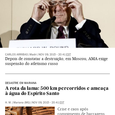
CARLOS ARRIBAS
|
Madri
|
NOV 09, 2015 - 20:41
EST
Depois de constatar a destruição, em Moscou, AMA exige
suspensão do atletismo russo
DESASTRE EM MARIANA
A rota da lama: 500 km percorridos e ameaça
à água do Espírito Santo
H. M.
|
Mariana (MG)
|
NOV 09, 2015 - 20:41
EST
Crise e caos após
rompimento de barragens