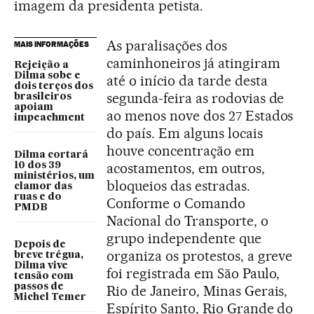
imagem da presidenta petista.
As paralisações dos
MAIS INFORMAÇÕES
caminhoneiros já atingiram
Rejeição a
Dilma sobe e
até o início da tarde desta
dois terços dos
segunda-feira as rodovias de
brasileiros
apoiam
ao menos nove dos 27 Estados
impeachment
do país. Em alguns locais
houve concentração em
Dilma cortará
acostamentos, em outros,
10 dos 39
ministérios, um
bloqueios das estradas.
clamor das
ruas e do
Conforme o Comando
PMDB
Nacional do Transporte, o
grupo independente que
Depois de
organiza os protestos, a greve
breve trégua,
Dilma vive
foi registrada em São Paulo,
tensão com
passos de
Rio de Janeiro, Minas Gerais,
Michel Temer
Espírito Santo, Rio Grande do