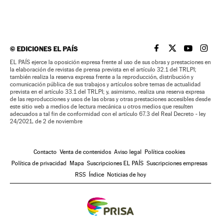
©
EDICIONES EL PAÍS
EL PAÍS BRASIL EN
EL PAÍS BRASI
EL PAÍS B
EL PA
EL PAÍS ejerce la oposición expresa frente al uso de sus obras y prestaciones en
la elaboración de revistas de prensa prevista en el artículo 32.1 del TRLPI;
también realiza la reserva expresa frente a la reproducción, distribución y
comunicación pública de sus trabajos y artículos sobre temas de actualidad
prevista en el artículo 33.1 del TRLPI; y, asimismo, realiza una reserva expresa
de las reproducciones y usos de las obras y otras prestaciones accesibles desde
este sitio web a medios de lectura mecánica u otros medios que resulten
adecuados a tal fin de conformidad con el artículo 67.3 del Real Decreto - ley
24/2021, de 2 de noviembre
Contacto
Venta de contenidos
Aviso legal
Política cookies
Política de privacidad
Mapa
Suscripciones EL PAÍS
Suscripciones empresas
RSS
Índice
Noticias de hoy