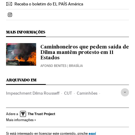
Receba o boletim do EL PAÍS América
Politica El País Brasil en Instagram
MAIS INFORMAÇÕES
Caminhoneiros que pedem saída de
Dilma mantêm protesto em 11
Estados
AFONSO BENITES
| BRASÍLIA
ARQUIVADO EM
Impeachment Dilma Rousseff
CUT
Caminhões
Partido dos Trabalhadores
Crises políticas
Dilma Rousseff
Caso Petrobras
Petrobras
Adere a
Mais informações
Financiamento ilegal
Presidente Brasil
Destituições políticas
Subornos
Corrupção política
aquí
Si está interesado en licenciar este contenido, pinche