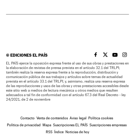
©
EDICIONES EL PAÍS
EL PAÍS BRASIL EN
EL PAÍS BRASI
EL PAÍS B
EL PA
EL PAÍS ejerce la oposición expresa frente al uso de sus obras y prestaciones en
la elaboración de revistas de prensa prevista en el artículo 32.1 del TRLPI;
también realiza la reserva expresa frente a la reproducción, distribución y
comunicación pública de sus trabajos y artículos sobre temas de actualidad
prevista en el artículo 33.1 del TRLPI; y, asimismo, realiza una reserva expresa
de las reproducciones y usos de las obras y otras prestaciones accesibles desde
este sitio web a medios de lectura mecánica u otros medios que resulten
adecuados a tal fin de conformidad con el artículo 67.3 del Real Decreto - ley
24/2021, de 2 de noviembre
Contacto
Venta de contenidos
Aviso legal
Política cookies
Política de privacidad
Mapa
Suscripciones EL PAÍS
Suscripciones empresas
RSS
Índice
Noticias de hoy