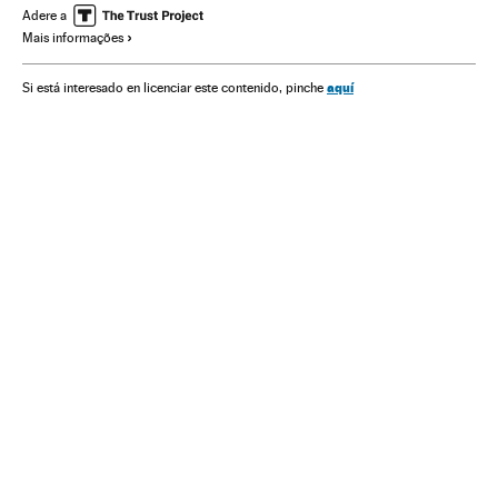
Problemas ambientais
Ásia
Combustíveis
Adere a
Mais informações
Energia não renovável
Saúde
Fontes energia
Meio ambiente
Energia
aquí
Si está interesado en licenciar este contenido, pinche