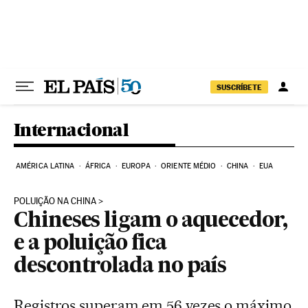
Pular para o conteúdo
SUSCRÍBETE
Internacional
AMÉRICA LATINA
ÁFRICA
EUROPA
ORIENTE MÉDIO
CHINA
EUA
POLUIÇÃO NA CHINA
Chineses ligam o aquecedor,
e a poluição fica
descontrolada no país
Registros superam em 56 vezes o máximo