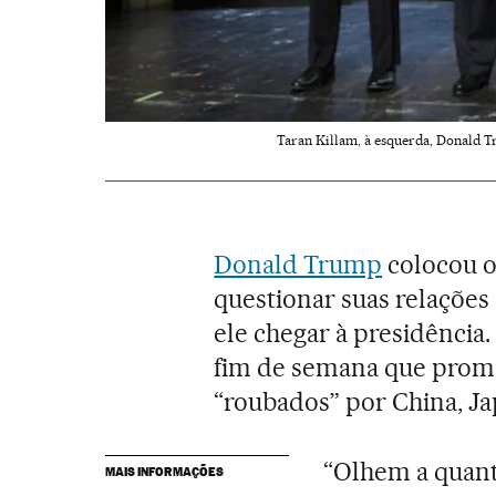
Taran Killam, à esquerda, Donald T
Donald Trump
colocou o 
questionar suas relações
ele chegar à presidência
fim de semana que prome
“roubados” por China, Jap
“Olhem a quant
MAIS INFORMAÇÕES