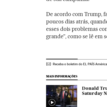
De acordo com Trump, fav
poucos dias atrás, quand
esses dois problemas con
grande”, como se lê em s
Receba o boletim do EL PAÍS Améric
MAIS INFORMAÇÕES
Donald Tr
Saturday N