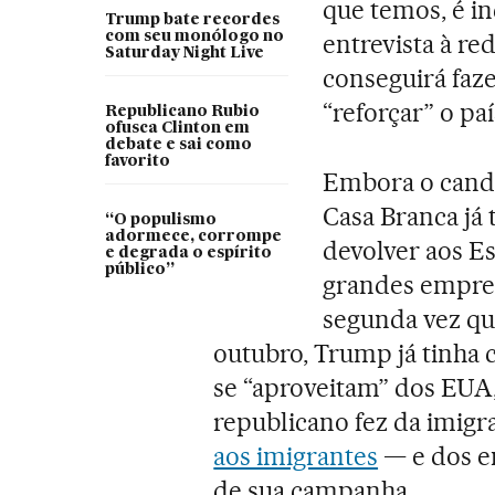
que temos, é in
Trump bate recordes
com seu monólogo no
entrevista à re
Saturday Night Live
conseguirá faze
“reforçar” o p
Republicano Rubio
ofusca Clinton em
debate e sai como
favorito
Embora o candi
Casa Branca já 
“O populismo
adormece, corrompe
devolver aos E
e degrada o espírito
público”
grandes empresa
segunda vez que
outubro, Trump já tinha c
se “aproveitam” dos EUA,
republicano fez da imigr
aos imigrantes
— e dos em
de sua campanha.