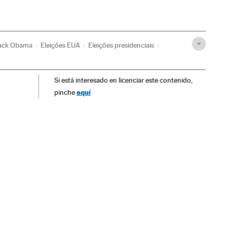
ack Obama
Eleições EUA
Eleições presidenciais
ul
América Latina
Política
Estados Unidos
Si está interesado en licenciar este contenido,
aquí
pinche