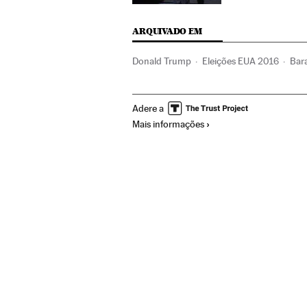
ARQUIVADO EM
Donald Trump
Eleições EUA 2016
Bar
México
Eleições
Brasil
América do S
Adere a
América do Norte
América
Mais informações